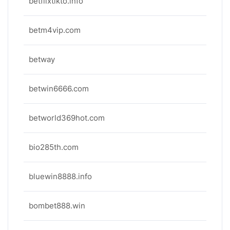
betflixtikto.info
betm4vip.com
betway
betwin6666.com
betworld369hot.com
bio285th.com
bluewin8888.info
bombet888.win