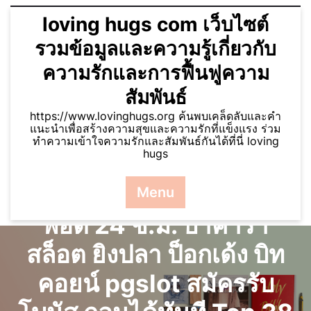
Skip
loving hugs com เว็บไซต์
to
content
รวมข้อมูลและความรู้เกี่ยวกับ
ความรักและการฟื้นฟูความ
Posted On 15 พฤษภาคม 2025
สัมพันธ์
สล็อต666 26 July 68
https://www.lovinghugs.org ค้นพบเคล็ดลับและคำ
แนะนำเพื่อสร้างความสุขและความรักที่แข็งแรง ร่วม
สล็อต666 บริการเกมคาสิ
ทำความเข้าใจความรักและสัมพันธ์กันได้ที่นี่ loving
hugs
โนที่โบนัสสูงที่สุด แจก
เงินสดให้ทำทุนฟรี มีทีมซัพ
Menu
พอต 24 ช.ม. บาคาร่า
สล็อต ยิงปลา ป็อกเด้ง บิท
คอยน์ pgslot สมัครรับ