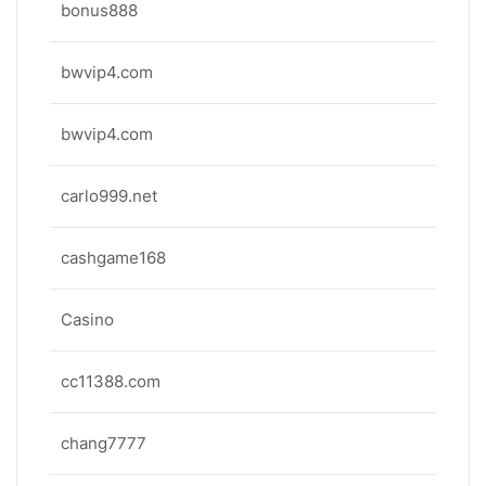
bonus888
bwvip4.com
bwvip4.com
carlo999.net
cashgame168
Casino
cc11388.com
chang7777