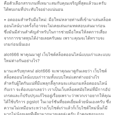
คือตัวเลือกสรรเกมที่เหมาะสมกับคุณเจริญที่สุดแล้วนะครับ
ได้พบเกมที่ประทับใจอย่างแน่นอน
• อดออมสำหรับมือใหม่: มือใหม่หลายท่านที่เข้ามาเล่นสล็อต
ออนไลน์บางครั้งก็อาจจะไม่เคยเล่นเกมทดสอบเล่นมาก่อน
ซึ่งมันมีส่วนสำคัญสำหรับในการช่วยมือใหม่ให้ลดการเสี่ยง
จากการขาดทุนได้ง่ายเลยครับผม เพราะคุณจะได้ทราบจะ
เกมก่อนนั่นเอง
alot666 พาคุณมาดู! เว็บไซต์สล็อตออนไลน์แบบเก่าและแบบ
ใหม่ต่างกันอย่างไร?
มานะครับทุกคน! alot666 จะพาคุณมาดูกันเลยว่า เว็บไซต์
สล็อตออนไลน์แบบเก่ารวมทั้งแบบใหม่แตกต่างอย่างไร
สำหรับผู้ใดกันแน่ที่มีแพลุกลี้ลุกลนจะเล่นเกมสล็อตออนไลน์
กับเรา จะต้องบอกเลยว่า เราเป็นเว็บสล็อตสมัยใหม่ที่มีการอัป
เกรดและก็ปรับปรุงแก้ไขอยู่เรื่อยเพราะว่าพวกเราอยากให้คุณ
ได้ใช้บริการ pgslot ในเวอร์ชันที่ยอดเยี่ยมด้วยนั่นเองครับ ซึ่ง
ความไม่เหมือนระหว่างเว็บไซต์เก่าแล้วก็เว็บไซต์ใหม่นั้นก็มี
มากไม่น้อยเลยทีเดียวมากมายเลยล่ะครับ ถ้าคุณชอบแบบ