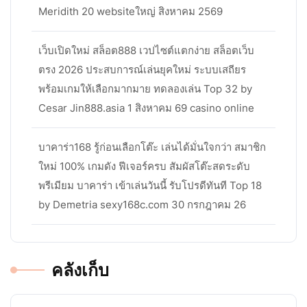
Meridith 20 websiteใหญ่ สิงหาคม 2569
เว็บเปิดใหม่ สล็อต888 เวปไซต์แตกง่าย สล็อตเว็บ
ตรง 2026 ประสบการณ์เล่นยุคใหม่ ระบบเสถียร
พร้อมเกมให้เลือกมากมาย ทดลองเล่น Top 32 by
Cesar Jin888.asia 1 สิงหาคม 69 casino online
บาคาร่า168 รู้ก่อนเลือกโต๊ะ เล่นได้มั่นใจกว่า สมาชิก
ใหม่ 100% เกมดัง ฟีเจอร์ครบ สัมผัสโต๊ะสดระดับ
พรีเมียม บาคาร่า เข้าเล่นวันนี้ รับโปรดีทันที Top 18
by Demetria sexy168c.com 30 กรกฎาคม 26
คลังเก็บ