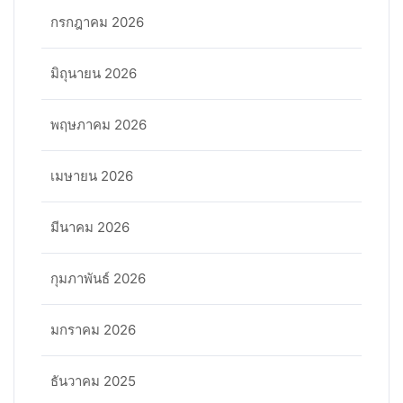
กรกฎาคม 2026
มิถุนายน 2026
พฤษภาคม 2026
เมษายน 2026
มีนาคม 2026
กุมภาพันธ์ 2026
มกราคม 2026
ธันวาคม 2025