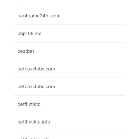
bar4game24hr.com
bbp168.me
bestbet
betboxclubs.com
betboxclubs.com
betflixtikto
betflixtikto.info