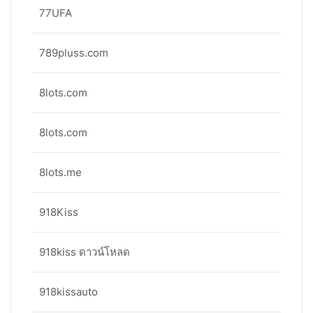
77UFA
789pluss.com
8lots.com
8lots.com
8lots.me
918Kiss
918kiss ดาวน์โหลด
918kissauto