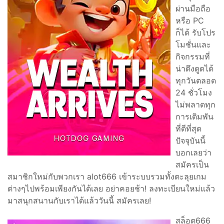
ผ่านมือถือ
หรือ PC
ก็ได้ รับโปร
โมชั่นและ
กิจกรรมที่
น่าดึงดูดได้
ทุกวันตลอด
24 ชั่วโมง
ไม่พลาดทุก
การเดิมพัน
ที่ดีที่สุด
ปัจจุบันนี้
บอกเลยว่า
สมัครเป็น
สมาชิกใหม่กับพวกเรา alot666 เข้าระบบรวมทั้งตะลุยเกม
ต่างๆไปพร้อมเพียงกันได้เลย อย่าคอยช้า! ลงทะเบียนใหม่แล้ว
มาสนุกสนานกับเราได้แล้ววันนี้ สมัครเลย!
สล็อต666