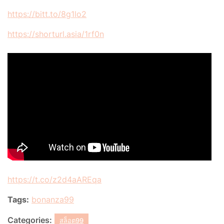
https://bitt.to/8g1lo2
https://shorturl.asia/1rf0n
https://t.co/z2d4aAREqa
Tags:
bonanza99
Categories:
สล็อต99