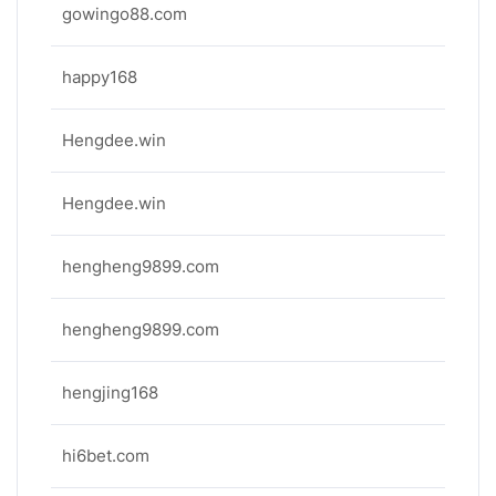
gowingo88.com
happy168
Hengdee.win
Hengdee.win
hengheng9899.com
hengheng9899.com
hengjing168
hi6bet.com