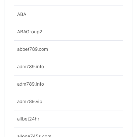
ABA
ABAGroup2
abbet789.com
adm789.info
adm789.info
adm789.vip
allbet24hr
allone745s.com