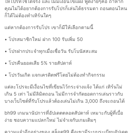
ให้โปรที่ใช้ได้จริง และไม่มีเงื่อนไขแฝง พูดง่ายๆคือ ถ้าหาก
คุณไม่ได้อยากต้องการรับโปรก็เล่นได้ธรรมดา ถอนตอนไหน
ก็ได้ไม่ต้องทำเทิร์นใดๆ
แต่หากต้องการรับโปร เขาก็มีให้เลือกตามนี้
• โปรสมาชิกใหม่ ฝาก 100 รับเพิ่ม 50
• โปรฝากประจำทุกเมื่อเชื่อวัน รับโบนัสสะสม
• โปรคืนยอดเสีย 5% รายสัปดาห์
• โปรวันเกิด แจกเครดิตฟรีโดยไม่ต้องทำกิจกรรม
แต่ละโปรจะมีเงื่อนไขที่เขียนไว้กระจ่างแจ้ง ได้แก่ เทิร์นไม่
เกิน 5 เท่า ไม่มีลิมิตถอน ไม่มีการจำกัดยอดการเล่นราวกับ
บางเว็บไซต์ที่รับโปรแล้วต้องเล่นไม่เกิน 3,000 ถึงจะถอนได้
bh99 เกมนานัปการที่อัปเดตตลอดสัปดาห์ เหมาะกับผู้ที่เบื่อ
ง่าย ชอบความแปลกใหม่ ไม่จำเจกับเกมเดิมๆ
ความแจ๋วอีกอย่างของ สล็อต99 คือเขามีระบบระเบียบอัปเดต