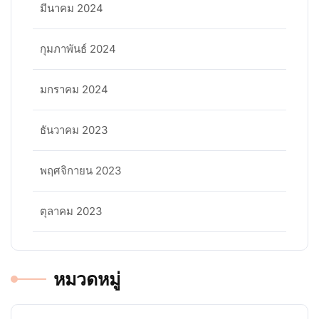
มีนาคม 2024
กุมภาพันธ์ 2024
มกราคม 2024
ธันวาคม 2023
พฤศจิกายน 2023
ตุลาคม 2023
หมวดหมู่