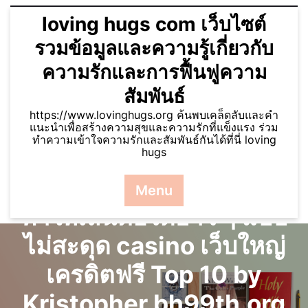
Skip
loving hugs com เว็บไซต์
to
content
รวมข้อมูลและความรู้เกี่ยวกับ
ความรักและการฟื้นฟูความ
สัมพันธ์
https://www.lovinghugs.org ค้นพบเคล็ดลับและคำ
Posted On 8 มกราคม 2026
แนะนำเพื่อสร้างความสุขและความรักที่แข็งแรง ร่วม
ทำความเข้าใจความรักและสัมพันธ์กันได้ที่นี่ loving
สล็อต99 webใหญ่ โปรโม
hugs
ชั่นสล็อตจัดเต็ม เว็บสล็อตที่
Menu
ทำให้เล่นต่อได้ยาว ๆ แบบ
ไม่สะดุด casino เว็บใหญ่
เครดิตฟรี Top 10 by
Kristopher bh99th.org