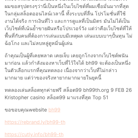
ผมขอสรุปตรงๆว่านี่เป็นหนึ่งในเว็บไซต์ที่ผมเชื่อมั่นมากที่สุด
ในกลุ่มสล็อตออนไลน์เวลานี้ ทั้งระบบที่ลื่น โปรโมชั่นที่ใช้
งานได้จริง การเงินที่ไว และการดูแลที่เป็นมิตร มันไม่ได้เป็น
เว็บไซต์ที่เน้นย้ำขายฝันหรือโปรเวอร์วัง แต่ว่าคือเว็บไซต์ที่ให้
พื้นที่กับคนที่ต้องการเล่นแบบมีเหตุผล เล่นแบบเบาๆปั้นทุน ไม่
ฉ้อโกง และไม่ลบหลู่ดูหมิ่นผู้เล่น
ถ้าคุณเป็นผู้ที่เคยพลาด เคยเจ็บ เคยถูกโกงจากเว็บไซต์พนัน
มาก่อน แล้วกำลังมองหาเว็บที่ไว้ใจได้ bh99 จะต้องเป็นหนึ่ง
ในตัวเลือกแรกที่คุณทดลอง เนื่องจากว่าเว็บที่ไม่กล่าว
มากมาย แต่ว่าของจริงหายากมากมายในยุคนี้
ทดลองเล่นสล็อตทุกค่ายฟรี สล็อต99 bh99th.org 9 FEB 26
Kristopher casino สล็อต99 มาแรงที่สุด Top 51
ขอขอบคุณwebsite
bh99
https://rebrand.ly/bh99-th
https://cutly.info/bh99-th