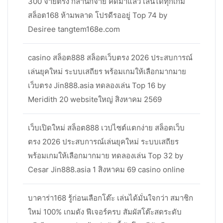
300 จ่ายตรง กี่ล้านก็จ่าย คัดมาแล้ว เล่นได้ทุกเกม
สล็อต168 ห้ามพลาด โปรดีรออยู่ Top 74 by
Desiree tangtem168e.com
casino สล็อต888 สล็อตเว็บตรง 2026 ประสบการณ์
เล่นยุคใหม่ ระบบเสถียร พร้อมเกมให้เลือกมากมาย
เว็บตรง Jin888.asia ทดลองเล่น Top 16 by
Meridith 20 websiteใหญ่ สิงหาคม 2569
เว็บเปิดใหม่ สล็อต888 เวปไซต์แตกง่าย สล็อตเว็บ
ตรง 2026 ประสบการณ์เล่นยุคใหม่ ระบบเสถียร
พร้อมเกมให้เลือกมากมาย ทดลองเล่น Top 32 by
Cesar Jin888.asia 1 สิงหาคม 69 casino online
บาคาร่า168 รู้ก่อนเลือกโต๊ะ เล่นได้มั่นใจกว่า สมาชิก
ใหม่ 100% เกมดัง ฟีเจอร์ครบ สัมผัสโต๊ะสดระดับ