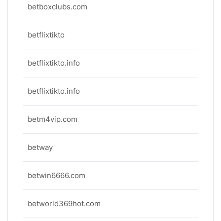
betboxclubs.com
betflixtikto
betflixtikto.info
betflixtikto.info
betm4vip.com
betway
betwin6666.com
betworld369hot.com