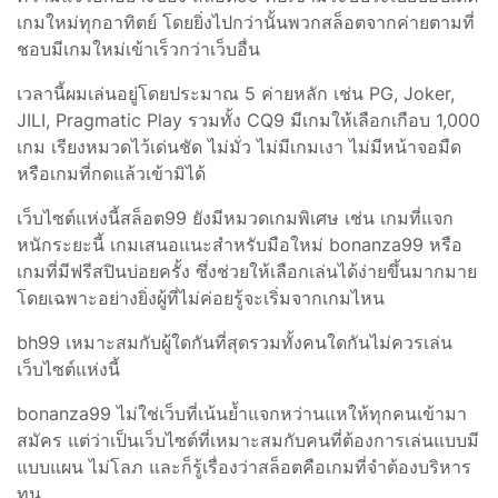
เกมใหม่ทุกอาทิตย์ โดยยิ่งไปกว่านั้นพวกสล็อตจากค่ายตามที่
ชอบมีเกมใหม่เข้าเร็วกว่าเว็บอื่น
เวลานี้ผมเล่นอยู่โดยประมาณ 5 ค่ายหลัก เช่น PG, Joker,
JILI, Pragmatic Play รวมทั้ง CQ9 มีเกมให้เลือกเกือบ 1,000
เกม เรียงหมวดไว้เด่นชัด ไม่มั่ว ไม่มีเกมเงา ไม่มีหน้าจอมืด
หรือเกมที่กดแล้วเข้ามิได้
เว็บไซต์แห่งนี้สล็อต99 ยังมีหมวดเกมพิเศษ เช่น เกมที่แจก
หนักระยะนี้ เกมเสนอแนะสำหรับมือใหม่ bonanza99 หรือ
เกมที่มีฟรีสปินบ่อยครั้ง ซึ่งช่วยให้เลือกเล่นได้ง่ายขึ้นมากมาย
โดยเฉพาะอย่างยิ่งผู้ที่ไม่ค่อยรู้จะเริ่มจากเกมไหน
bh99 เหมาะสมกับผู้ใดกันที่สุดรวมทั้งคนใดกันไม่ควรเล่น
เว็บไซต์แห่งนี้
bonanza99 ไม่ใช่เว็บที่เน้นย้ำแจกหว่านแหให้ทุกคนเข้ามา
สมัคร แต่ว่าเป็นเว็บไซต์ที่เหมาะสมกับคนที่ต้องการเล่นแบบมี
แบบแผน ไม่โลภ และก็รู้เรื่องว่าสล็อตคือเกมที่จำต้องบริหาร
ทุน