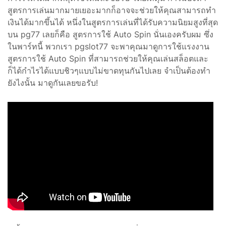
สูตรการเล่นมากมายเยอะมากก็อาจจะช่วยให้คุณสามารถทำ
เงินได้มากขึ้นได้ หนึ่งในสูตรการเล่นที่ได้รับความนิยมสูงที่สุด
บน pg77 เลยก็คือ สูตรการใช้ Auto Spin นั่นเองครับผม ซึ่ง
ในพาร์ทนี้ พวกเรา pgslot77 จะพาคุณมาดูการใช้แรงงาน
สูตรการใช้ Auto Spin ที่สามารถช่วยให้คุณเล่นสล็อตและ
ก็ได้กำไรได้แบบชิวๆแบบไม่ขาดทุนกันไปเลย จำเป็นต้องทำ
ยังไงนั้น มาดูกันเลยขอรับ!