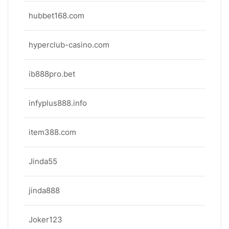
hubbet168.com
hyperclub-casino.com
ib888pro.bet
infyplus888.info
item388.com
Jinda55
jinda888
Joker123