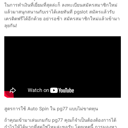
ในการทำเงินที่เยี่ยมที่สุดล่ะก็ ลงทะเบียนสมัครสมาชิกใหม่
แล้วมาสนุกสนานกับเราได้เลยทันที pgslot สมัครแล้วรับ
เครดิตฟรีได้อีกด้วย อย่ารอช้า สมัครสมาชิกใหม่แล้วเข้ามา
ลุยกัน!
สูตรการใช้ Auto Spin ใน pg77 แบบไม่ขาดทุน
ถ้าคุณเข้ามาเล่นเกมกับ pg77 คุณก็จำเป็นต้องต้องการได้
กำไรให้ได้มากที่สุดใช่ไหมล่ะขอรับ โดยเหตุนี้ การมองหา