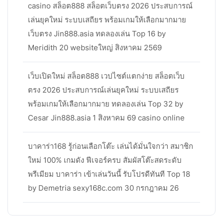
casino สล็อต888 สล็อตเว็บตรง 2026 ประสบการณ์
เล่นยุคใหม่ ระบบเสถียร พร้อมเกมให้เลือกมากมาย
เว็บตรง Jin888.asia ทดลองเล่น Top 16 by
Meridith 20 websiteใหญ่ สิงหาคม 2569
เว็บเปิดใหม่ สล็อต888 เวปไซต์แตกง่าย สล็อตเว็บ
ตรง 2026 ประสบการณ์เล่นยุคใหม่ ระบบเสถียร
พร้อมเกมให้เลือกมากมาย ทดลองเล่น Top 32 by
Cesar Jin888.asia 1 สิงหาคม 69 casino online
บาคาร่า168 รู้ก่อนเลือกโต๊ะ เล่นได้มั่นใจกว่า สมาชิก
ใหม่ 100% เกมดัง ฟีเจอร์ครบ สัมผัสโต๊ะสดระดับ
พรีเมียม บาคาร่า เข้าเล่นวันนี้ รับโปรดีทันที Top 18
by Demetria sexy168c.com 30 กรกฎาคม 26