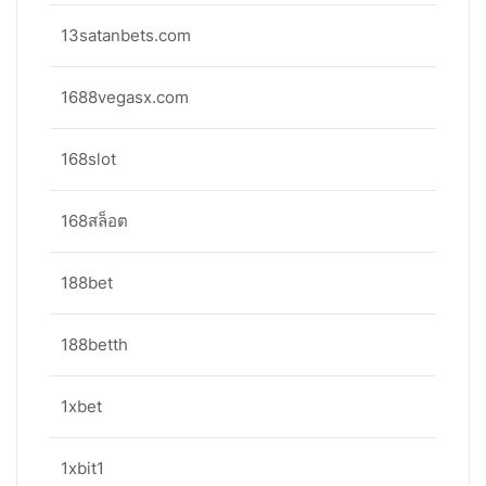
13satanbets.com
1688vegasx.com
168slot
168สล็อต
188bet
188betth
1xbet
1xbit1