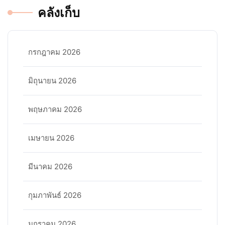
คลังเก็บ
กรกฎาคม 2026
มิถุนายน 2026
พฤษภาคม 2026
เมษายน 2026
มีนาคม 2026
กุมภาพันธ์ 2026
มกราคม 2026