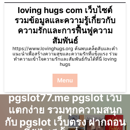
Skip
loving hugs com เว็บไซต์
to
content
รวมข้อมูลและความรู้เกี่ยวกับ
ความรักและการฟื้นฟูความ
สัมพันธ์
Posted On 26 กันยายน 2025
https://www.lovinghugs.org ค้นพบเคล็ดลับและคำ
แนะนำเพื่อสร้างความสุขและความรักที่แข็งแรง ร่วม
เว็บเปิดใหม่ pgslot77
ทำความเข้าใจความรักและสัมพันธ์กันได้ที่นี่ loving
hugs
เครดิตฟรี Top 44 by
Menu
Verna pgslot77
pgslot77.me pgslot เว็บ
แตกง่าย รวมทุกความสนุก
กับ pgslot เว็บตรง ฝากถอน