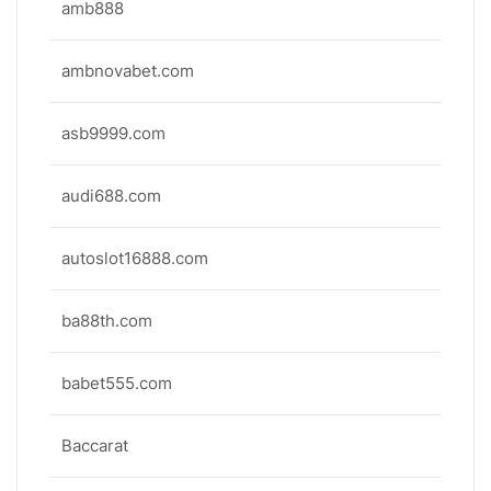
amb888
ambnovabet.com
asb9999.com
audi688.com
autoslot16888.com
ba88th.com
babet555.com
Baccarat