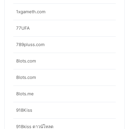
1xgameth.com
77UFA
789pluss.com
8lots.com
8lots.com
8lots.me
918Kiss
918kiss ดาวน์โหลด