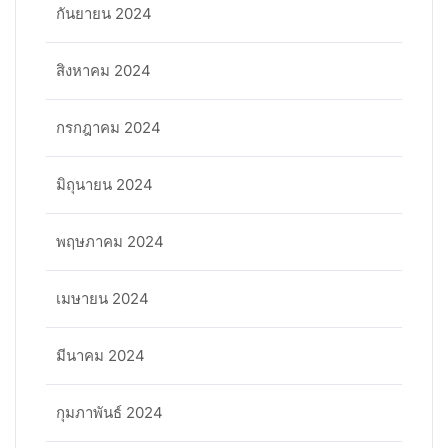
กันยายน 2024
สิงหาคม 2024
กรกฎาคม 2024
มิถุนายน 2024
พฤษภาคม 2024
เมษายน 2024
มีนาคม 2024
กุมภาพันธ์ 2024