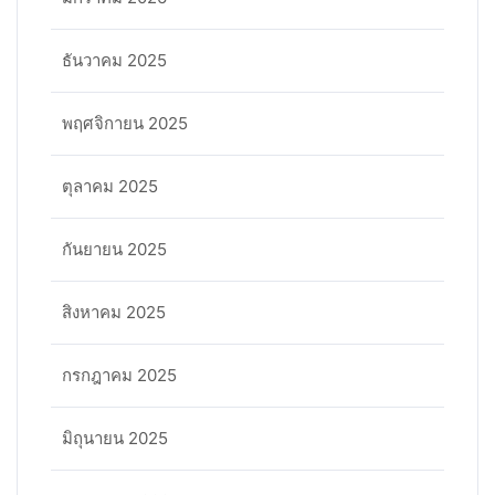
ธันวาคม 2025
พฤศจิกายน 2025
ตุลาคม 2025
กันยายน 2025
สิงหาคม 2025
กรกฎาคม 2025
มิถุนายน 2025