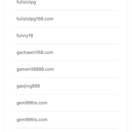
fullslotpg
fullslotpg168.com
funny18
gachawin168.com
gamehit8888.com
gaojing888
gem99ths.com
gem99ths.com