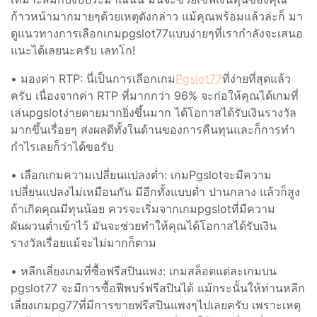
ก้าวหน้ามากมายๆด้วยเหตุดังกล่าว แม้คุณพร้อมแล้วล่ะก็ มา
ดูแนวทางการเลือกเกมpgslot77แบบง่ายๆที่เรากำลังจะเสนอ
แนะได้เลยนะครับ เลทโก!
• มองค่า RTP: นี่เป็นการเลือกเกม
Pgslot77
ที่ง่ายที่สุดแล้ว
ครับ เนื่องจากค่า RTP ที่มากกว่า 96% จะก่อให้คุณได้เกมที่
เล่นpgslotง่ายดายมากยิ่งขึ้นมาก ได้โอกาสได้รับเงินรางวัล
มากขึ้นเรื่อยๆ ส่งผลดีทั้งในด้านของการคืนทุนและก็การทำ
กำไรเลยก็ว่าได้ขอรับ
• เลือกเกมความเปลี่ยนแปลงต่ำ: เกมPgslotจะมีความ
เปลี่ยนแปลงไม่เหมือนกัน มีอีกทั้งแบบต่ำ ปานกลาง แล้วก็สูง
ถ้าเกิดคุณมีทุนน้อย ควรจะเริ่มจากเกมpgslotที่มีความ
ผันผวนต่ำเข้าไว้ มันจะช่วยทำให้คุณได้โอกาสได้รับเงิน
รางวัลเรื่อยแม้จะไม่มากก็ตาม
• หลีกเลี่ยงเกมที่ซื้อฟรีสปินแพง: เกมสล็อตแต่ละเกมบน
pgslot77 จะมีการซื้อฟีพบร์ฟรีสปินได้ แม้กระนั้นให้ท่านหลีก
เลี่ยงเกมpg77ที่มีการขายฟรีสปินแพงๆไปเลยครับ เพราะเหตุ