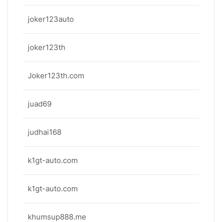
joker123auto
joker123th
Joker123th.com
juad69
judhai168
k1gt-auto.com
k1gt-auto.com
khumsup888.me