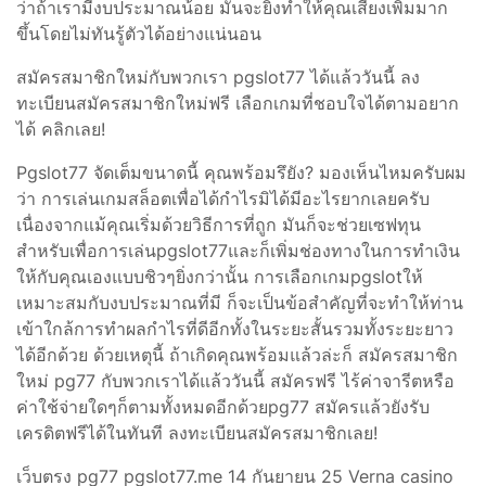
ว่าถ้าเรามีงบประมาณน้อย มันจะยิ่งทำให้คุณเสี่ยงเพิ่มมาก
ขึ้นโดยไม่ทันรู้ตัวได้อย่างแน่นอน
สมัครสมาชิกใหม่กับพวกเรา pgslot77 ได้แล้ววันนี้ ลง
ทะเบียนสมัครสมาชิกใหม่ฟรี เลือกเกมที่ชอบใจได้ตามอยาก
ได้ คลิกเลย!
Pgslot77 จัดเต็มขนาดนี้ คุณพร้อมรึยัง? มองเห็นไหมครับผม
ว่า การเล่นเกมสล็อตเพื่อได้กำไรมิได้มีอะไรยากเลยครับ
เนื่องจากแม้คุณเริ่มด้วยวิธีการที่ถูก มันก็จะช่วยเซฟทุน
สำหรับเพื่อการเล่นpgslot77และก็เพิ่มช่องทางในการทำเงิน
ให้กับคุณเองแบบชิวๆยิ่งกว่านั้น การเลือกเกมpgslotให้
เหมาะสมกับงบประมาณที่มี ก็จะเป็นข้อสำคัญที่จะทำให้ท่าน
เข้าใกล้การทำผลกำไรที่ดีอีกทั้งในระยะสั้นรวมทั้งระยะยาว
ได้อีกด้วย ด้วยเหตุนี้ ถ้าเกิดคุณพร้อมแล้วล่ะก็ สมัครสมาชิก
ใหม่ pg77 กับพวกเราได้แล้ววันนี้ สมัครฟรี ไร้ค่าจารีตหรือ
ค่าใช้จ่ายใดๆก็ตามทั้งหมดอีกด้วยpg77 สมัครแล้วยังรับ
เครดิตฟรีได้ในทันที ลงทะเบียนสมัครสมาชิกเลย!
เว็บตรง pg77 pgslot77.me 14 กันยายน 25 Verna casino