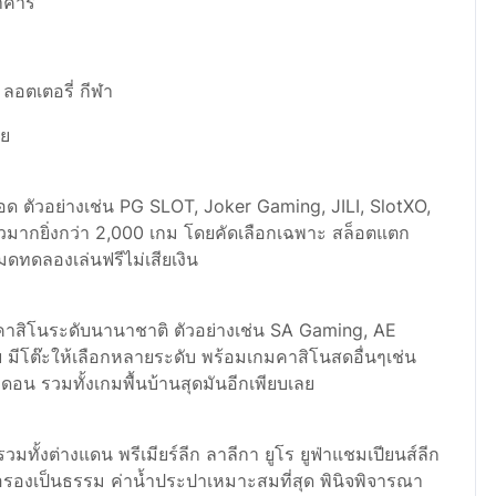
นาคาร
ลอตเตอรี่ กีฬา
ีย
ด ตัวอย่างเช่น PG SLOT, Joker Gaming, JILI, SlotXO,
้วมากยิ่งกว่า 2,000 เกม โดยคัดเลือกเฉพาะ สล็อตแตก
มดทดลองเล่นฟรีไม่เสียเงิน
กคาสิโนระดับนานาชาติ ตัวอย่างเช่น SA Gaming, AE
มีโต๊ะให้เลือกหลายระดับ พร้อมเกมคาสิโนสดอื่นๆเช่น
ะดอน รวมทั้งเกมพื้นบ้านสุดมันอีกเพียบเลย
มทั้งต่างแดน พรีเมียร์ลีก ลาลีกา ยูโร ยูฟ่าแชมเปียนส์ลีก
่อรองเป็นธรรม ค่าน้ำประปาเหมาะสมที่สุด พินิจพิจารณา