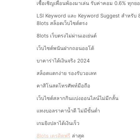
เชื้อเชิญเพื่อนพ้องมาเล่น รับค่าคอม 0.6% ทุกย
LSI Keyword และ Keyword Suggest สำหรับ 8
8lots สล็อตเว็บไซต์ตรง
8lots เว็บตรงไม่ผ่านเอเย่นต์
เว็บไซต์พนันฝากถอนออโต้
บาคาร่าได้เงินจริง 2024
สล็อตแตกง่าย รองรับวอเลท
คาสิโนสดโทรศัพท์มือถือ
เว็บไซต์สลากกินแบ่งออนไลน์ไม่มีกลั้น
แทงบอลราคาน้ำดี ไม่มีขั้นต่ำ
เกมยิงปลาได้เงินเร็ว
8lots เครดิตฟรี
ล่าสุด