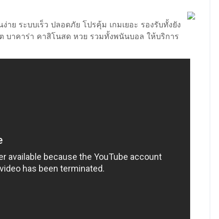
ง่าย ระบบเร็ว ปลอดภัย โปรคุ้ม เกมเยอะ รองรับทั้งยัง
็อต บาคาร่า คาสิโนสด หวย รวมทั้งพนันบอล ให้บริการ