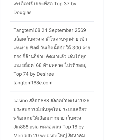
เครดิตฟรี เยอะที่สุด Top 37 by
Douglas
Tangtem168 24 September 2569
สล็อตเว็บตรง คาสิโนครบทุกค่าย เข้า
เล่นง่าย ฟีลดี วันเกิดนี้พี่จัดให้ 300 จ่าย
ตรง กี่ล้านก็จ่าย คัดมาแล้ว เล่นได้ทุก
เกม สล็อต168 ห้ามพลาด โปรดีรออยู่
Top 74 by Desiree
tangtem168e.com
casino สล็อต888 สล็อตเว็บตรง 2026
ประสบการณ์เล่นยุคใหม่ ระบบเสถียร
พร้อมเกมให้เลือกมากมาย เว็บตรง
Jin888.asia ทดลองเล่น Top 16 by
Meridith 20 websiteใหญ่ สิงหาคม