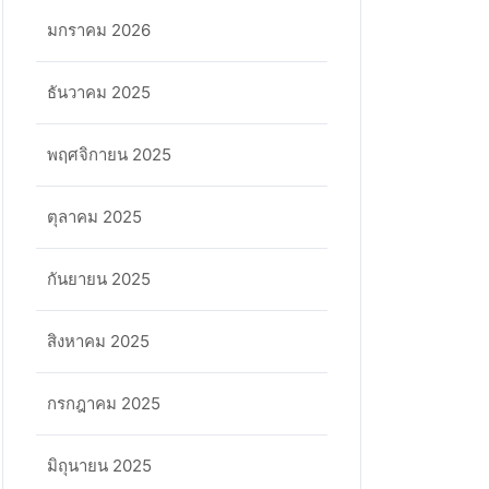
มกราคม 2026
ธันวาคม 2025
พฤศจิกายน 2025
ตุลาคม 2025
กันยายน 2025
สิงหาคม 2025
กรกฎาคม 2025
มิถุนายน 2025