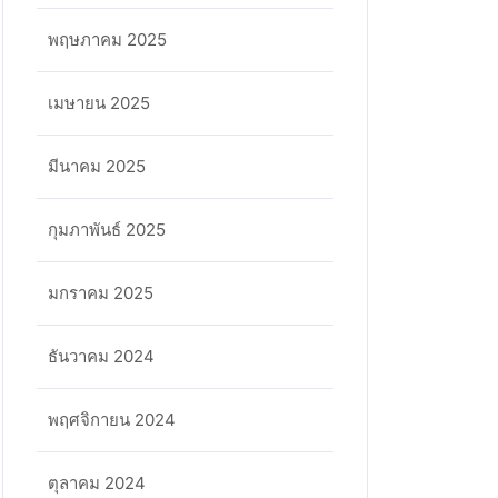
พฤษภาคม 2025
เมษายน 2025
มีนาคม 2025
กุมภาพันธ์ 2025
มกราคม 2025
ธันวาคม 2024
พฤศจิกายน 2024
ตุลาคม 2024