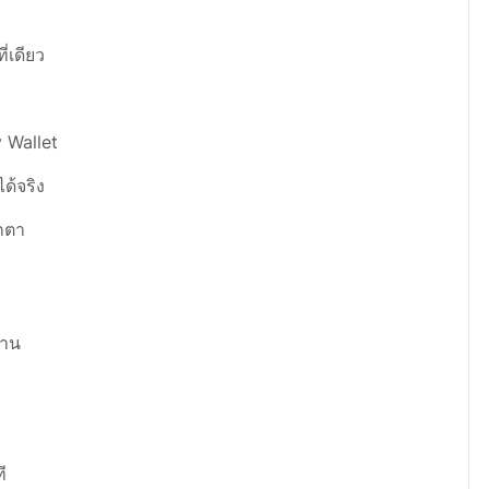
่เดียว
y Wallet
ได้จริง
จกตา
่าน
ี