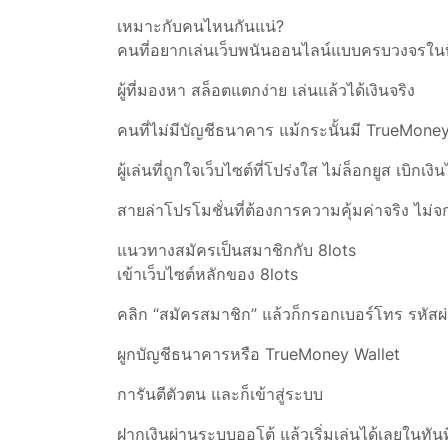
เหมาะกับคนไหนกันแน่?
คนที่อยากเล่นเว็บพนันออนไลน์แบบครบวงจรในที
ผู้ที่มองหา สล็อตแตกง่าย เล่นแล้วได้เงินจริง
คนที่ไม่มีบัญชีธนาคาร แม้กระนั้นมี TrueMone
ผู้เล่นที่ถูกใจเว็บไซต์ที่โปร่งใส ไม่ล็อกยูส เบิกเงิน
สายล่าโปรโมชั่นที่ต้องการความคุ้มค่าจริง ไม่
แนวทางสมัครเป็นสมาชิกกับ 8lots
เข้าเว็บไซต์หลักของ 8lots
คลิก “สมัครสมาชิก” แล้วก็กรอกเบอร์โทร รหัสผ
ผูกบัญชีธนาคารหรือ TrueMoney Wallet
การันตีตัวตน และก็เข้าสู่ระบบ
ฝากเงินผ่านระบบออโต้ แล้วเริ่มเล่นได้เลยในทันท