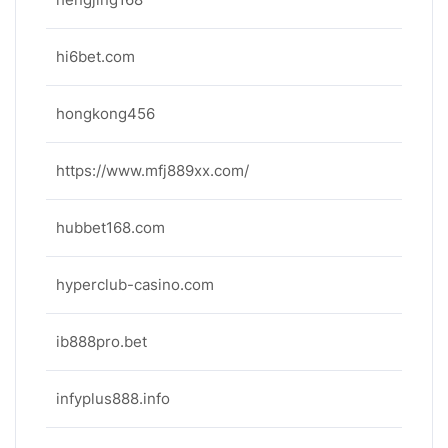
hi6bet.com
hongkong456
https://www.mfj889xx.com/
hubbet168.com
hyperclub-casino.com
ib888pro.bet
infyplus888.info