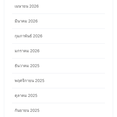
เมษายน 2026
มีนาคม 2026
กุมภาพันธ์ 2026
มกราคม 2026
ธันวาคม 2025
พฤศจิกายน 2025
ตุลาคม 2025
กันยายน 2025