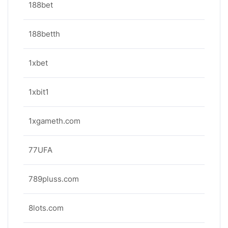
188bet
188betth
1xbet
1xbit1
1xgameth.com
77UFA
789pluss.com
8lots.com