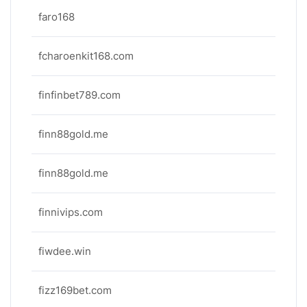
faro168
fcharoenkit168.com
finfinbet789.com
finn88gold.me
finn88gold.me
finnivips.com
fiwdee.win
fizz169bet.com