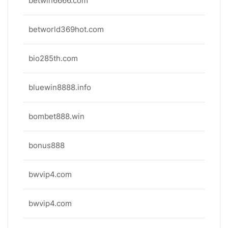
betwin6666.com
betworld369hot.com
bio285th.com
bluewin8888.info
bombet888.win
bonus888
bwvip4.com
bwvip4.com