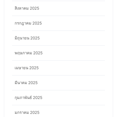
สิงหาคม 2025
กรกฎาคม 2025
มิถุนายน 2025
พฤษภาคม 2025
เมษายน 2025
มีนาคม 2025
กุมภาพันธ์ 2025
มกราคม 2025