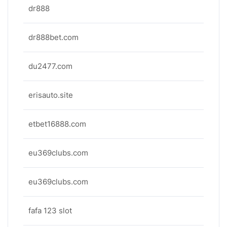
dr888
dr888bet.com
du2477.com
erisauto.site
etbet16888.com
eu369clubs.com
eu369clubs.com
fafa 123 slot