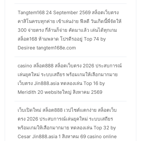
Tangtem168 24 September 2569 สล็อตเว็บตรง
คาสิโนครบทุกค่าย เข้าเล่นง่าย ฟีลดี วันเกิดนี้พี่จัดให้
300 จ่ายตรง กี่ล้านก็จ่าย คัดมาแล้ว เล่นได้ทุกเกม
สล็อต168 ห้ามพลาด โปรดีรออยู่ Top 74 by
Desiree tangtem168e.com
casino สล็อต888 สล็อตเว็บตรง 2026 ประสบการณ์
เล่นยุคใหม่ ระบบเสถียร พร้อมเกมให้เลือกมากมาย
เว็บตรง Jin888.asia ทดลองเล่น Top 16 by
Meridith 20 websiteใหญ่ สิงหาคม 2569
เว็บเปิดใหม่ สล็อต888 เวปไซต์แตกง่าย สล็อตเว็บ
ตรง 2026 ประสบการณ์เล่นยุคใหม่ ระบบเสถียร
พร้อมเกมให้เลือกมากมาย ทดลองเล่น Top 32 by
Cesar Jin888.asia 1 สิงหาคม 69 casino online