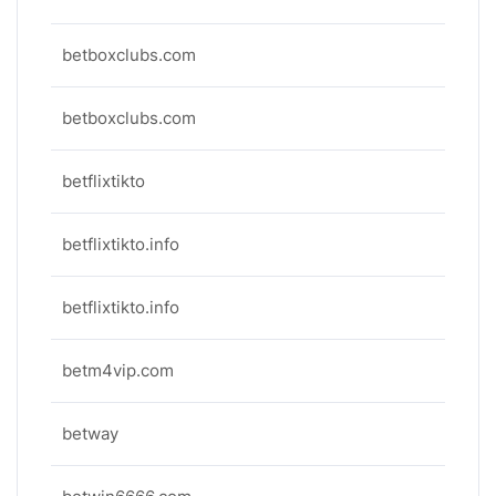
betboxclubs.com
betboxclubs.com
betflixtikto
betflixtikto.info
betflixtikto.info
betm4vip.com
betway