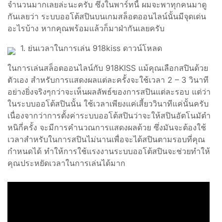
จำนวนมากเลยล่ะนะครับ ซึ่งในพาร์ทนี้ ผมจะพาทุกคนมาดู
กันเลยว่า ระบบออโต้สปินบนเกมสล็อตออนไลน์นั้นมีจุดเด่น
อะไรบ้าง หากคุณพร้อมแล้วก็มาฝ่ากันเลยครับ
1. ย่นเวลาในการเล่น 918kiss ดาวน์โหลด
ในการเล่นสล็อตออนไลน์กับ 918KISS แม้คุณเลือกสปินด้วย
ตัวเอง สำหรับการแสดงผลแต่ละครั้งจะใช้เวลา 2 – 3 วินาที
อย่างยิ่งจริงๆกว่าจะเห็นผลลัพธ์ของการสปินแต่ละรอบ แต่ว่า
ในระบบออโต้สปินนั้น ใช้เวลาเพียงแค่เสี้ยววินาทีแค่นั้นครับ
เนื่องจากว่าการตั้งค่าระบบออโต้สปินว่าจะให้สปินอัตโนมัตำ
หนิกี่ครั้ง จะมีการคำนวณการแสดงผลด้วย ซึ่งมันจะต้องใช้
เวลาสำหรับในการสปินไม่นานเพื่อจะได้สปินตามรอบที่คุณ
กำหนดได้ ทำให้การใช้แรงงานระบบออโต้สปินจะช่วยทำให้
คุณประหยัดเวลาในการเล่นได้มาก