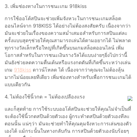
3. เพิ่มช่องทางในการชนะเกม 918kiss
การใช้ออโต้สปินจะช่วยเพิ่มจังหวะในการชนะเกมสล็อต
ออนไลน์จาก 918KISS ได้อย่างไม่ต้องสงสัยครับ เนื่องจากว่า
มันจะช่วยในเรื่องของความสม่ำเสมอสำหรับการสปินแต่ละ
ครั้งแบบสุดๆช่วยให้คุณสามารถเล่นได้ตามอยากได้ ไม่พลาด
ทุกรางวัลเล็กหรือใหญ่ที่เกิดขึ้นบนเกมสล็อตออนไลน์ เพิ่ม
โอกาสสำหรับในการชนะเงินรางวัลได้แบบง่ายๆยิ่งไปกว่านี้
มันยังช่วยลดความตื่นเต้นหรือแรงกดดันที่เกิดขึ้นระหว่างเล่น
เกม
918kiss
ดาวน์โหลด ได้ เนื่องจากว่าคุณจะไม่ต้องลุ้น
มากไม่น้อยเลยทีเดียว เพิ่มช่องทางสำหรับเพื่อการชนะเกมได้
แบบเดียวกัน
4. ไม่ต้องใช้นิ้วกด = ไม่ต้องเปลืองแรง
และก็สุดท้าย การใช้ระบบออโต้สปินจะช่วยให้คุณไม่จำเป็นที่
จะต้องใช้นิ้วกดสปินด้วยตัวเอง ผู้กระทำดสปินด้วยตัวเองทีละ
ตอนนั้น แน่ๆว่า มันจะช่วยทำให้คุณคุมจังหวะการเล่นของตัว
เองได้ แม้กระนั้นในทางกลับกัน การสปินด้วยตัวเองนับร้อยๆ