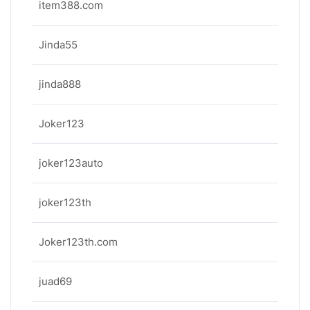
item388.com
Jinda55
jinda888
Joker123
joker123auto
joker123th
Joker123th.com
juad69