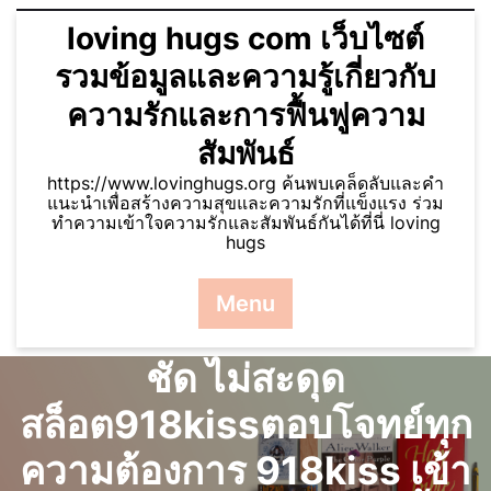
Skip
loving hugs com เว็บไซต์
to
content
รวมข้อมูลและความรู้เกี่ยวกับ
ความรักและการฟื้นฟูความ
Posted On 22 กรกฎาคม 2024
สัมพันธ์
918kiss 918kissauto.tv
https://www.lovinghugs.org ค้นพบเคล็ดลับและคำ
แนะนำเพื่อสร้างความสุขและความรักที่แข็งแรง ร่วม
ทำความเข้าใจความรักและสัมพันธ์กันได้ที่นี่ loving
2 สิงหา 24 918kiss เข้าสู่
hugs
ระบบ บริการสล็อตออนไลน์
Menu
เกมยิงปลาสุดมันส์ ภาพคม
ชัด ไม่สะดุด
สล็อต918kissตอบโจทย์ทุก
ความต้องการ 918kiss เข้า