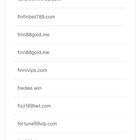
finfinbet789.com
finn88gold.me
finn88gold.me
finnivips.com
fiwdee.win
fizz169bet.com
fortune99vip.com