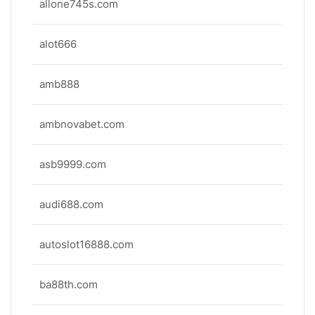
allone745s.com
alot666
amb888
ambnovabet.com
asb9999.com
audi688.com
autoslot16888.com
ba88th.com