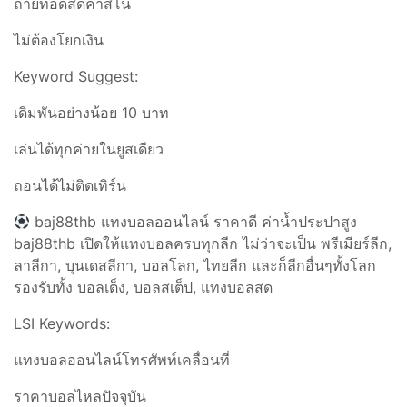
ถ่ายทอดสดคาสิโน
ไม่ต้องโยกเงิน
Keyword Suggest:
เดิมพันอย่างน้อย 10 บาท
เล่นได้ทุกค่ายในยูสเดียว
ถอนได้ไม่ติดเทิร์น
baj88thb แทงบอลออนไลน์ ราคาดี ค่าน้ำประปาสูง
baj88thb เปิดให้แทงบอลครบทุกลีก ไม่ว่าจะเป็น พรีเมียร์ลีก,
ลาลีกา, บุนเดสลีกา, บอลโลก, ไทยลีก และก็ลีกอื่นๆทั้งโลก
รองรับทั้ง บอลเต็ง, บอลสเต็ป, แทงบอลสด
LSI Keywords:
แทงบอลออนไลน์โทรศัพท์เคลื่อนที่
ราคาบอลไหลปัจจุบัน