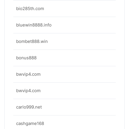
bio285th.com
bluewin8888.info
bombet888.win
bonus888
bwvip4.com
bwvip4.com
carlo999.net
cashgame168