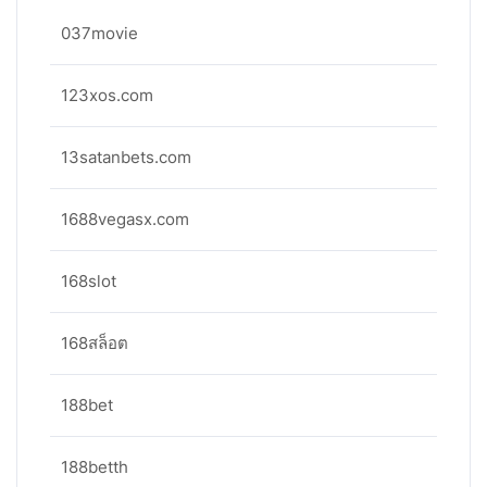
037movie
123xos.com
13satanbets.com
1688vegasx.com
168slot
168สล็อต
188bet
188betth