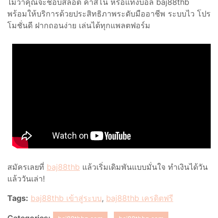
ไม่ว่าคุณจะชอบสล็อต คาสิโน หรือแทงบอล baj88thb
พร้อมให้บริการด้วยประสิทธิภาพระดับมืออาชีพ ระบบไว โปร
โมชั่นดี ฝากถอนง่าย เล่นได้ทุกแพลตฟอร์ม
สมัครเลยที่
baj88thb
แล้วเริ่มเดิมพันแบบมั่นใจ ทำเงินได้วัน
แล้ววันเล่า!
Tags:
baj88thb เข้าสู่ระบบ
,
baj88thb เครดิตฟรี