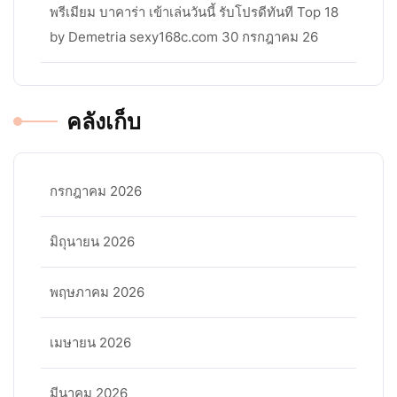
พรีเมียม บาคาร่า เข้าเล่นวันนี้ รับโปรดีทันที Top 18
by Demetria sexy168c.com 30 กรกฎาคม 26
คลังเก็บ
กรกฎาคม 2026
มิถุนายน 2026
พฤษภาคม 2026
เมษายน 2026
มีนาคม 2026