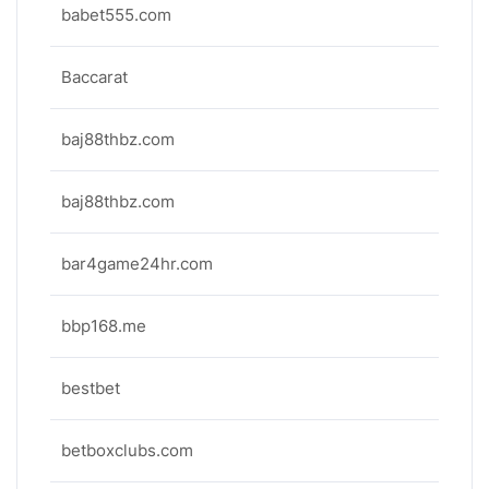
babet555.com
Baccarat
baj88thbz.com
baj88thbz.com
bar4game24hr.com
bbp168.me
bestbet
betboxclubs.com