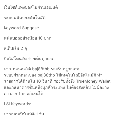
เว็บไซต์แทงบอลไม่ผ่านเอเย่นต์
ระบบพนันบอลอัตโนมัติ
Keyword Suggest:
พนันบอลอย่างน้อย 10 บาท
สเต็ปเริ่ม 2 คู่
บิลไม่โดนตัด จ่ายเต็มทุกยอด
ฝาก-ถอนออโต้ baj88thb รองรับทรูวอเลท
ระบบฝากถอนของ baj88thb ใช้เทคโนโลยีอัตโนมัติ ทำ
รายการได้ด้านใน 10 วินาที รองรับทั้งยัง TrueMoney Wallet
และก็ธนาคารชั้นหนึ่งทุกหัวระแหง ไม่ต้องส่งสลิป ไม่มีอย่าง
ต่ำ ฝาก 1 บาทก็เล่นได้
LSI Keywords:
ฝากถอนอัตโนมัติ 1 วัน