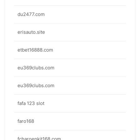
du2477.com
erisauto.site
etbet16888.com
eu369clubs.com
eu369clubs.com
fafa 123 slot
faro168
fcharoenkit168.com