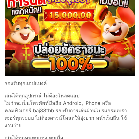
รองรับทุกแอปแบงค์
เล่นได้ทุกอุปกรณ์ ไม่ต้องโหลดแอป
ไม่ว่าจะเป็นโทรศัพท์มือถือ Android, iPhone หรือ
คอมพิวเตอร์ baj88thb รองรับการเล่นผ่านโปรแกรมเบรา
เซอร์ทุกระบบ ไม่ต้องดาวน์โหลดให้ยุ่งยาก หน้าเว็บลื่น ใช้
งานง่าย
เล่นได้ทุกหนทุกแห่ง ทุกเมื่อ