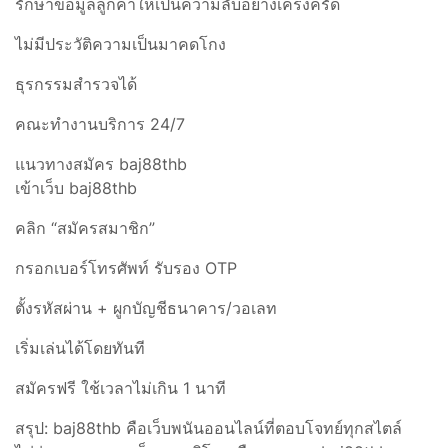
รักษาข้อมูลลูกค้าให้เป็นความลับอย่างเคร่งครัด
ไม่มีประวัติความเป็นมาคดโกง
ธุรกรรมสำรวจได้
คณะทำงานบริการ 24/7
แนวทางสมัคร baj88thb
เข้าเว็บ baj88thb
คลิก “สมัครสมาชิก”
กรอกเบอร์โทรศัพท์ รับรอง OTP
ตั้งรหัสผ่าน + ผูกบัญชีธนาคาร/วอเลท
เริ่มเล่นได้โดยทันที
สมัครฟรี ใช้เวลาไม่เกิน 1 นาที
สรุป: baj88thb คือเว็บพนันออนไลน์ที่ตอบโจทย์ทุกสไตล์