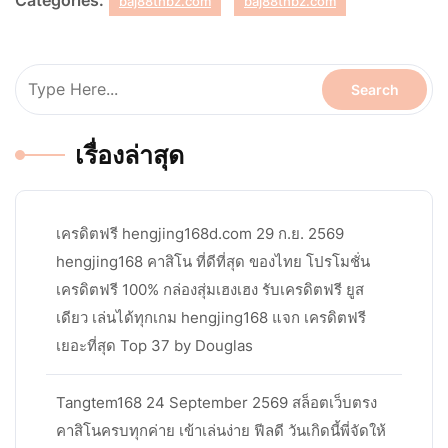
Categories:
baj88thbz.com
baj88thbz.com
เรื่องล่าสุด
เครดิตฟรี hengjing168d.com 29 ก.ย. 2569
hengjing168 คาสิโน ที่ดีที่สุด ของไทย โปรโมชั่น
เครดิตฟรี 100% กล่องสุ่มเฮงเฮง รับเครดิตฟรี ยูส
เดียว เล่นได้ทุกเกม hengjing168 แจก เครดิตฟรี
เยอะที่สุด Top 37 by Douglas
Tangtem168 24 September 2569 สล็อตเว็บตรง
คาสิโนครบทุกค่าย เข้าเล่นง่าย ฟีลดี วันเกิดนี้พี่จัดให้