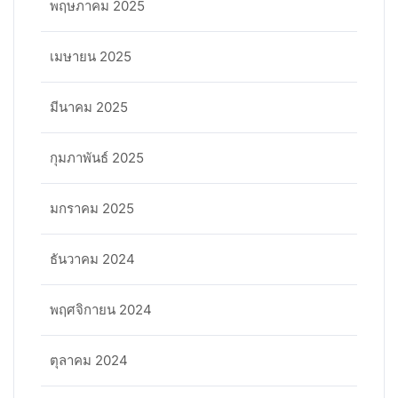
พฤษภาคม 2025
เมษายน 2025
มีนาคม 2025
กุมภาพันธ์ 2025
มกราคม 2025
ธันวาคม 2024
พฤศจิกายน 2024
ตุลาคม 2024