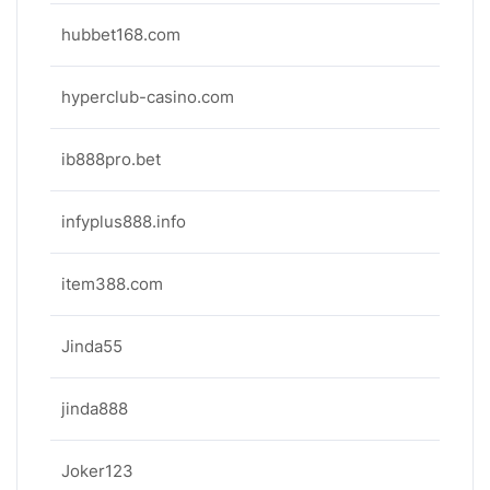
hubbet168.com
hyperclub-casino.com
ib888pro.bet
infyplus888.info
item388.com
Jinda55
jinda888
Joker123