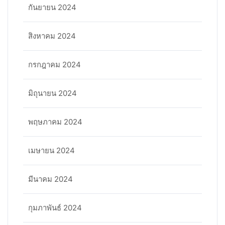
กันยายน 2024
สิงหาคม 2024
กรกฎาคม 2024
มิถุนายน 2024
พฤษภาคม 2024
เมษายน 2024
มีนาคม 2024
กุมภาพันธ์ 2024