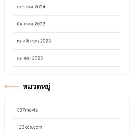
มกราคม 2024
ธันวาคม 2023
พฤศจิกายน 2023
ตุลาคม 2023
หมวดหมู่
037movie
123xos.com