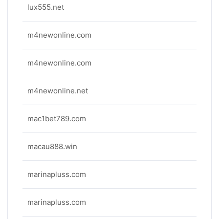
lux555.net
m4newonline.com
m4newonline.com
m4newonline.net
mac1bet789.com
macau888.win
marinapluss.com
marinapluss.com