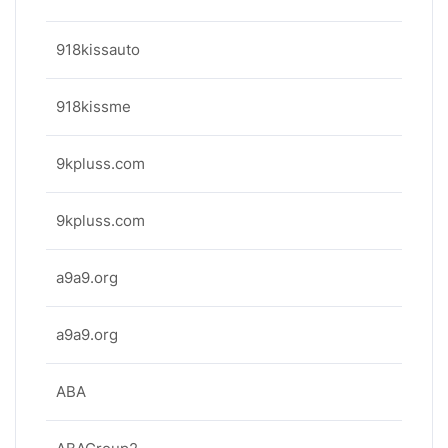
918kissauto
918kissme
9kpluss.com
9kpluss.com
a9a9.org
a9a9.org
ABA