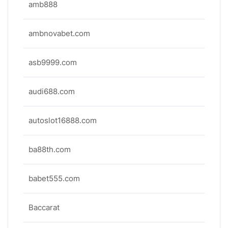
amb888
ambnovabet.com
asb9999.com
audi688.com
autoslot16888.com
ba88th.com
babet555.com
Baccarat