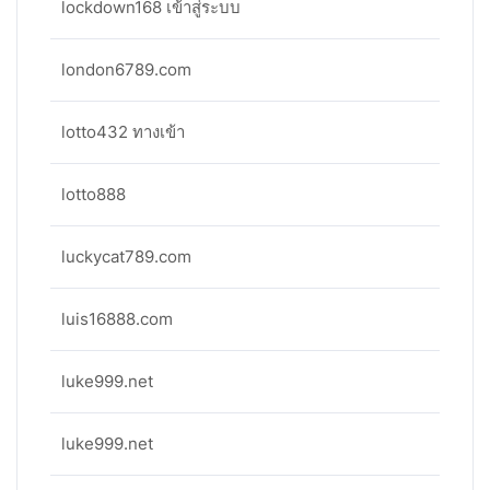
lockdown168 เข้าสู่ระบบ
london6789.com
lotto432 ทางเข้า
lotto888
luckycat789.com
luis16888.com
luke999.net
luke999.net