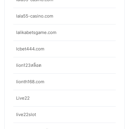
lala55-casino.com
lalikabetsgame.com
lcbet444.com
lion123สล็อต
lionth168.com
Live22
live22slot