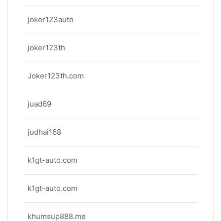
joker123auto
joker123th
Joker123th.com
juad69
judhai168
k1gt-auto.com
k1gt-auto.com
khumsup888.me