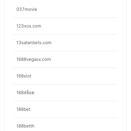
037movie
123xos.com
13satanbets.com
1688vegasx.com
168slot
168สล็อต
188bet
188betth