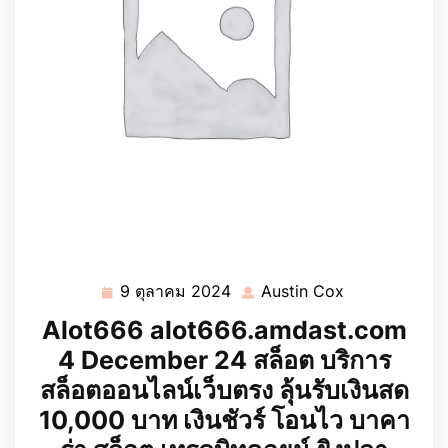
9 ตุลาคม 2024
Austin Cox
9
Austin
ตุลาคม
Cox
Alot666 alot666.amdast.com
2024
4 December 24 สล็อต บริการ
สล็อตออนไลน์เว็บตรง ลุ้นรับเงินสด
10,000 บาท เงินชัวร์ โอนไว บาคา