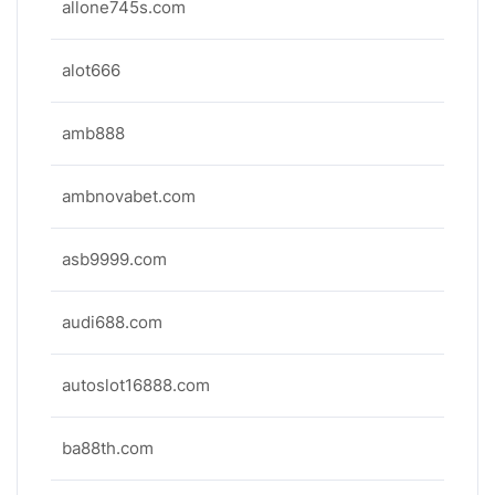
allone745s.com
alot666
amb888
ambnovabet.com
asb9999.com
audi688.com
autoslot16888.com
ba88th.com