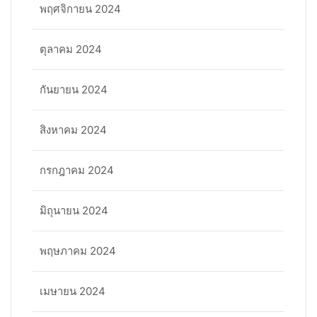
พฤศจิกายน 2024
ตุลาคม 2024
กันยายน 2024
สิงหาคม 2024
กรกฎาคม 2024
มิถุนายน 2024
พฤษภาคม 2024
เมษายน 2024