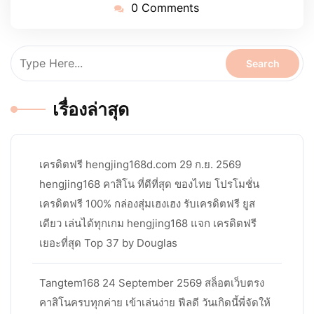
0 Comments
เรื่องล่าสุด
เครดิตฟรี hengjing168d.com 29 ก.ย. 2569
hengjing168 คาสิโน ที่ดีที่สุด ของไทย โปรโมชั่น
เครดิตฟรี 100% กล่องสุ่มเฮงเฮง รับเครดิตฟรี ยูส
เดียว เล่นได้ทุกเกม hengjing168 แจก เครดิตฟรี
เยอะที่สุด Top 37 by Douglas
Tangtem168 24 September 2569 สล็อตเว็บตรง
คาสิโนครบทุกค่าย เข้าเล่นง่าย ฟีลดี วันเกิดนี้พี่จัดให้