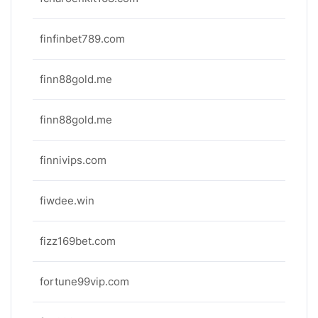
finfinbet789.com
finn88gold.me
finn88gold.me
finnivips.com
fiwdee.win
fizz169bet.com
fortune99vip.com