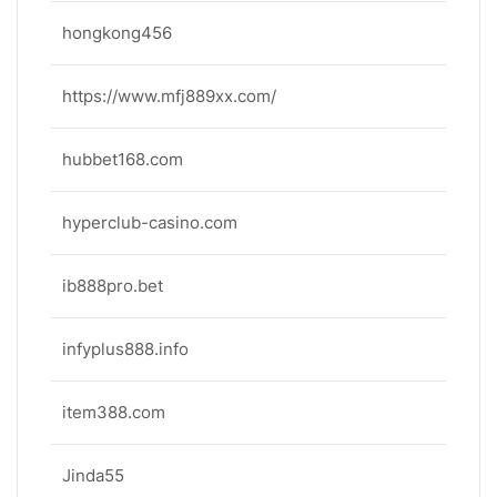
hongkong456
https://www.mfj889xx.com/
hubbet168.com
hyperclub-casino.com
ib888pro.bet
infyplus888.info
item388.com
Jinda55