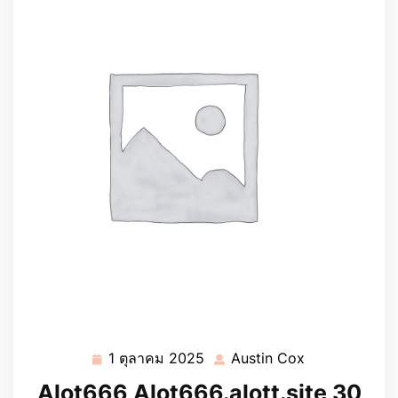
1 ตุลาคม 2025
Austin Cox
1
Austin
ตุลาคม
Cox
Alot666 Alot666.alott.site 30