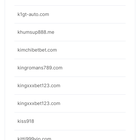
k1gt-auto.com
khumsup888.me
kimchibetbet.com
kingromans789.com
kingxxxbet123.com
kingxxxbet123.com
kiss918
kitti999vip.com