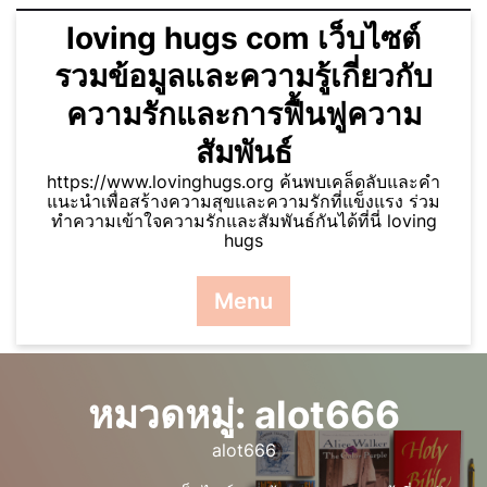
Skip
loving hugs com เว็บไซต์
to
content
รวมข้อมูลและความรู้เกี่ยวกับ
ความรักและการฟื้นฟูความ
สัมพันธ์
https://www.lovinghugs.org ค้นพบเคล็ดลับและคำ
แนะนำเพื่อสร้างความสุขและความรักที่แข็งแรง ร่วม
ทำความเข้าใจความรักและสัมพันธ์กันได้ที่นี่ loving
hugs
Menu
หมวดหมู่:
alot666
alot666