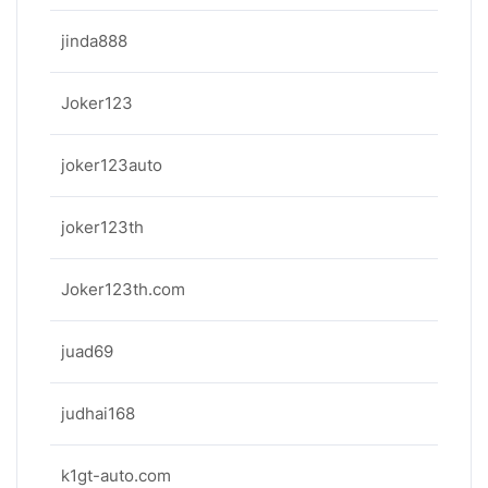
jinda888
Joker123
joker123auto
joker123th
Joker123th.com
juad69
judhai168
k1gt-auto.com