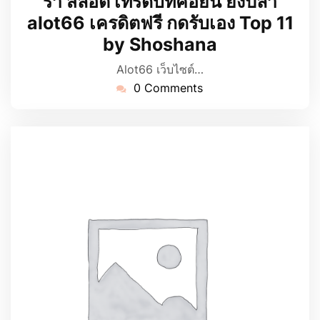
ร่า สล็อต เทรดบิทคอยน์ ยิงปลา
alot66 เครดิตฟรี กดรับเอง Top 11
by Shoshana
Alot66 เว็บไซต์…
0 Comments