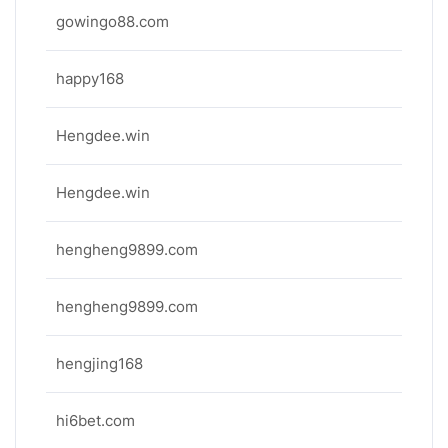
gowingo88.com
happy168
Hengdee.win
Hengdee.win
hengheng9899.com
hengheng9899.com
hengjing168
hi6bet.com