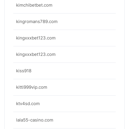
kimchibetbet.com
kingromans789.com
kingxxxbet123.com
kingxxxbet123.com
kiss918
kitti999vip.com
ktv4sd.com
lala55-casino.com