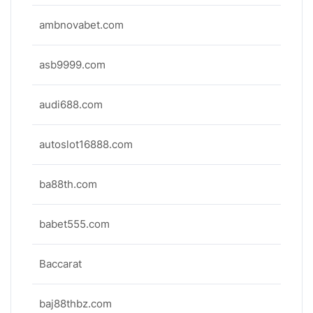
ambnovabet.com
asb9999.com
audi688.com
autoslot16888.com
ba88th.com
babet555.com
Baccarat
baj88thbz.com