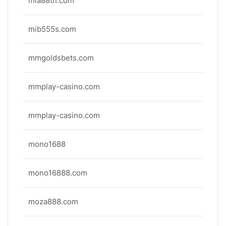
mia88th.com
mib555s.com
mmgoldsbets.com
mmplay-casino.com
mmplay-casino.com
mono1688
mono16888.com
moza888.com