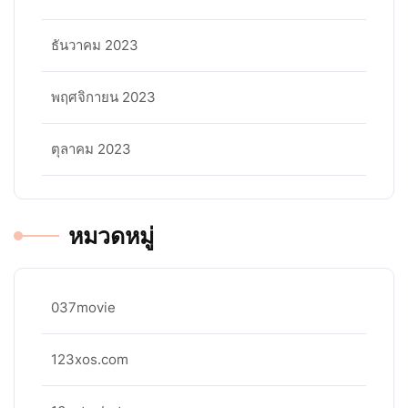
ธันวาคม 2023
พฤศจิกายน 2023
ตุลาคม 2023
หมวดหมู่
037movie
123xos.com