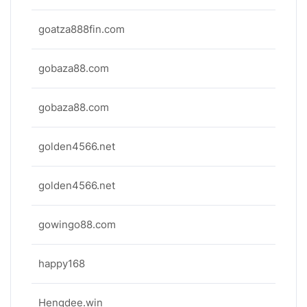
goatza888fin.com
gobaza88.com
gobaza88.com
golden4566.net
golden4566.net
gowingo88.com
happy168
Hengdee.win