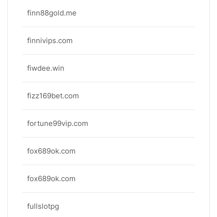
finn88gold.me
finnivips.com
fiwdee.win
fizz169bet.com
fortune99vip.com
fox689ok.com
fox689ok.com
fullslotpg