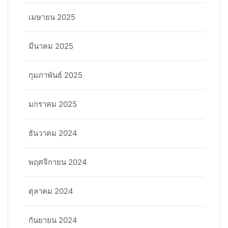
เมษายน 2025
มีนาคม 2025
กุมภาพันธ์ 2025
มกราคม 2025
ธันวาคม 2024
พฤศจิกายน 2024
ตุลาคม 2024
กันยายน 2024