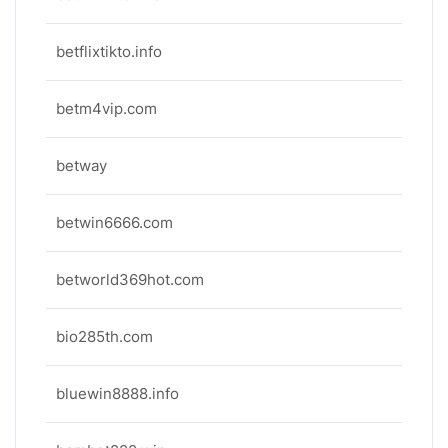
betflixtikto.info
betm4vip.com
betway
betwin6666.com
betworld369hot.com
bio285th.com
bluewin8888.info