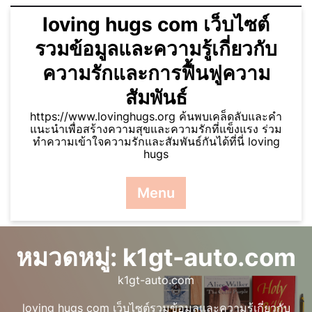
Skip
loving hugs com เว็บไซต์
to
content
รวมข้อมูลและความรู้เกี่ยวกับ
ความรักและการฟื้นฟูความ
สัมพันธ์
https://www.lovinghugs.org ค้นพบเคล็ดลับและคำ
แนะนำเพื่อสร้างความสุขและความรักที่แข็งแรง ร่วม
ทำความเข้าใจความรักและสัมพันธ์กันได้ที่นี่ loving
hugs
Menu
หมวดหมู่:
k1gt-auto.com
k1gt-auto.com
loving hugs com เว็บไซต์รวมข้อมูลและความรู้เกี่ยวกับ