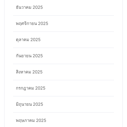
ธันวาคม 2025
พฤศจิกายน 2025
ตุลาคม 2025
กันยายน 2025
สิงหาคม 2025
กรกฎาคม 2025
มิถุนายน 2025
พฤษภาคม 2025