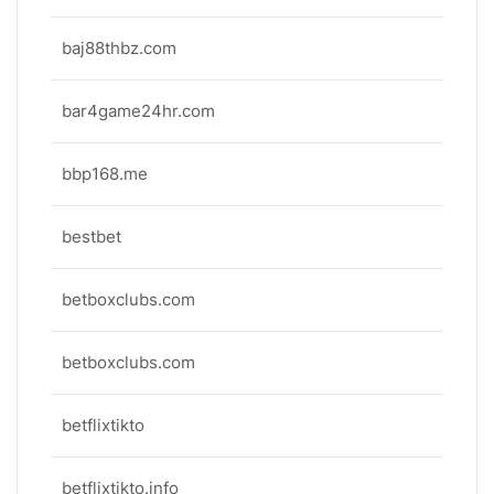
baj88thbz.com
bar4game24hr.com
bbp168.me
bestbet
betboxclubs.com
betboxclubs.com
betflixtikto
betflixtikto.info