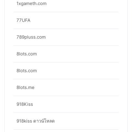
1xgameth.com
77UFA
789pluss.com
8lots.com
8lots.com
8lots.me
918Kiss
918kiss ดาวน์โหลด