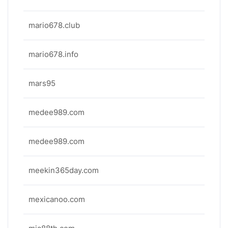
mario678.club
mario678.info
mars95
medee989.com
medee989.com
meekin365day.com
mexicanoo.com