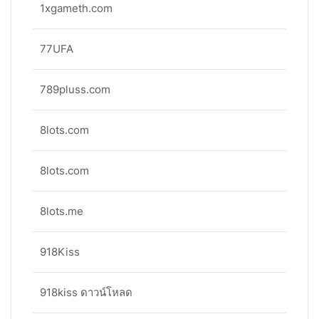
1xgameth.com
77UFA
789pluss.com
8lots.com
8lots.com
8lots.me
918Kiss
918kiss ดาวน์โหลด