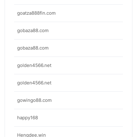
goatza888fin.com
gobaza88.com
gobaza88.com
golden4566.net
golden4566.net
gowingo88.com
happy168
Hengdee.win