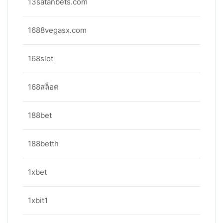
13satanbets.com
1688vegasx.com
168slot
168สล็อต
188bet
188betth
1xbet
1xbit1