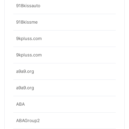
918kissauto
918kissme
9kpluss.com
9kpluss.com
a9a9.org
a9a9.org
ABA
ABAGroup2