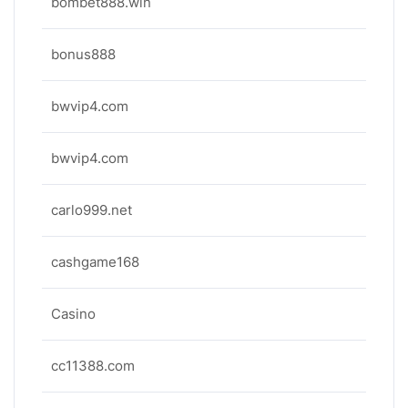
bombet888.win
bonus888
bwvip4.com
bwvip4.com
carlo999.net
cashgame168
Casino
cc11388.com