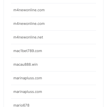
m4newonline.com
m4newonline.com
m4newonline.net
mac1bet789.com
macau888.win
marinapluss.com
marinapluss.com
mario678