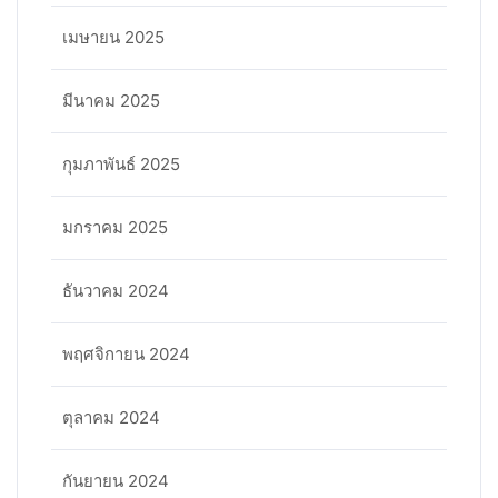
เมษายน 2025
มีนาคม 2025
กุมภาพันธ์ 2025
มกราคม 2025
ธันวาคม 2024
พฤศจิกายน 2024
ตุลาคม 2024
กันยายน 2024