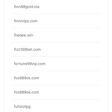
finn88gold.me
finnivips.com
fiwdee.win
fizz169bet.com
fortune99vip.com
fox689ok.com
fox689ok.com
fullslotpg