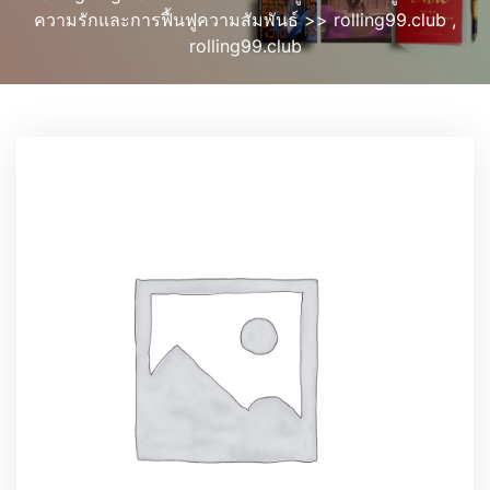
ความรักและการฟื้นฟูความสัมพันธ์
>>
rolling99.club
,
rolling99.club