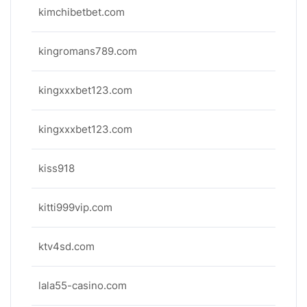
kimchibetbet.com
kingromans789.com
kingxxxbet123.com
kingxxxbet123.com
kiss918
kitti999vip.com
ktv4sd.com
lala55-casino.com