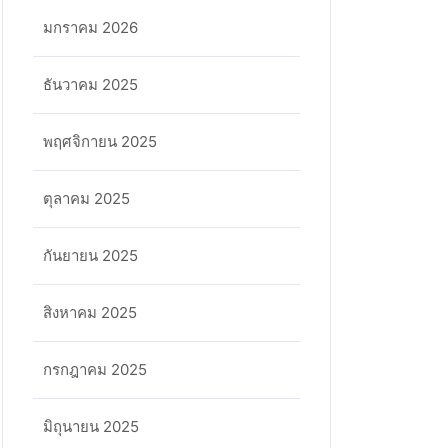
มกราคม 2026
ธันวาคม 2025
พฤศจิกายน 2025
ตุลาคม 2025
กันยายน 2025
สิงหาคม 2025
กรกฎาคม 2025
มิถุนายน 2025