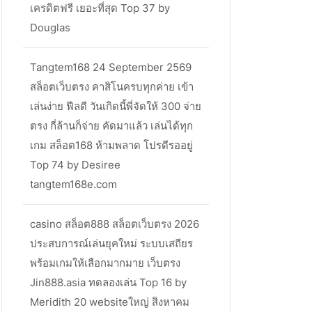
เครดิตฟรี เยอะที่สุด Top 37 by
Douglas
Tangtem168 24 September 2569
สล็อตเว็บตรง คาสิโนครบทุกค่าย เข้า
เล่นง่าย ฟีลดี วันเกิดนี้พี่จัดให้ 300 จ่าย
ตรง กี่ล้านก็จ่าย คัดมาแล้ว เล่นได้ทุก
เกม สล็อต168 ห้ามพลาด โปรดีรออยู่
Top 74 by Desiree
tangtem168e.com
casino สล็อต888 สล็อตเว็บตรง 2026
ประสบการณ์เล่นยุคใหม่ ระบบเสถียร
พร้อมเกมให้เลือกมากมาย เว็บตรง
Jin888.asia ทดลองเล่น Top 16 by
Meridith 20 websiteใหญ่ สิงหาคม