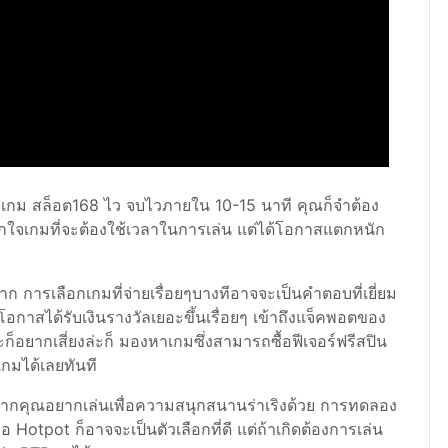
เกม สล็อต168 ไว จบไวภายใน 10-15 นาที คุณก็จำต้อง
้ถูกใจเกมที่จะต้องใช้เวลาในการเล่น แต่ได้โอกาสแตกหนัก
มาก การเลือกเกมที่จ่ายเรื่อยๆบางทีอาจจะเป็นคำตอบที่เยี่ยม
โอกาสได้รับเงินรางวัลเยอะขึ้นเรื่อยๆ เข้าถึงแจ็คพอตของ
ะก็อยากเสี่ยงล่ะก็ มองหาเกมซึ่งสามารถซื้อฟีเจอร์ฟรีสปิน
เกมได้เลยทันที
้าหากคุณอยากเล่นเพื่อความสนุกสนานร่าเริงด้วย การทดลอง
Hotpot ก็อาจจะเป็นตัวเลือกที่ดี แต่ถ้าเกิดต้องการเล่น