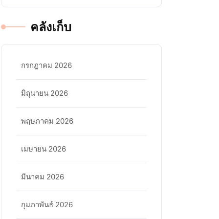
คลังเก็บ
กรกฎาคม 2026
มิถุนายน 2026
พฤษภาคม 2026
เมษายน 2026
มีนาคม 2026
กุมภาพันธ์ 2026