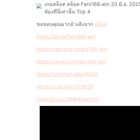
เกมสล็อต สล็อต Faro168.win 20 มิ.ย. 2025
ต้องที่นี่เท่านั้น Top 4
ขอขอบคุณมากอ้างอิงจาก
สล็อต
https://bit.ly/faro168-win
https://rebrand.ly/faro168-win
https://wow.in.th/faro168-win
https://shorturl.asia/j6u20
https://cutt.ly/FrgTSH2F
https://t.co/JNNhASwH0G