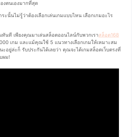
ของตนเองมากที่สุด
กระนั้นไม่รู้ว่าต้องเลือกเล่นเกมแบบไหน เลือกเกมอะไร
ในทันที เพียงคุณมาเล่นสล็อตออนไลน์กับพวกเรา
สล็อต168
า 2,000 เกม และแม้คุณใช้ 5 แนวทางเลือกเกมให้เหมาะสม
อยู่ล่ะก็ รับประกันได้เลยว่า คุณจะได้เกมสล็อตเว็บตรงที่
บผม!