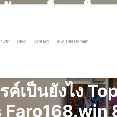
มัคร สล็อตเว็บต
บรับรอง ปลอดภัย 
้าแรก
Blog
Contact
Buy This Domain
er ,sa games ยิ
งบอล faro168 ล
รค์เป็นยังไง To
 Faro168.win 