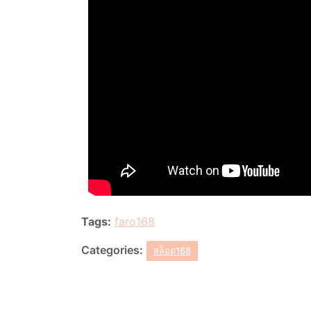
Tags:
faro168
Categories:
สล็อต168