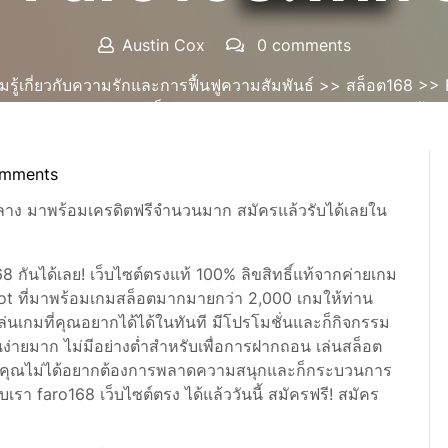
Austin Cox
0 comments
ู้เกี่ยวกับความรักและการฟื้นฟูความสัมพันธ์
>>
สล็อต168
>> F
er ,sa games ยิงปลา สล็อต บาคาร่า แทงบอล faro168 ลองแล้วจะ
Faro168.win 8 MAY 25
mments
ัวกลาง มาพร้อมเครดิตฟรีจำนวนมาก สมัครแล้วรับได้เลยใน
8 กันได้เลย! เว็บไซต์ตรงแท้ 100% ลิขสิทธิ์แท้จากค่ายเกม
t ที่มาพร้อมเกมสล็อตมากมายกว่า 2,000 เกมให้ท่าน
เล่นเกมที่คุณอยากได้ได้ในทันที มีโปรโมชั่นและก็กิจกรรม
ง่ายมาก ไม่มีอย่างต่ำสำหรับเพื่อการฝากถอน เล่นสล็อต
หากคุณไม่ได้อยากต้องการพลาดความสนุกและก็กระบวนการ
เรา faro168 เว็บไซต์ตรง ได้แล้ววันนี้ สมัครฟรี! สมัคร