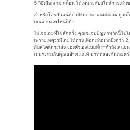
5 วิธีเลือกเกม สล็อต ให้เหมาะกับสไตล์การเล่น
สำหรับใครกันแน่ที่กำลังมองหาเกมสล็อตอยู่ แม้
เล่นเยอะแค่ไหนก็ยัง
ไม่เจอเกมที่ใช่สักครั้ง คุณจะจบปัญหาพวกนี้ไป
เพราะเหตุว่ามีเกมให้ท่านเลือกเล่นมากยิ่งกว่
กับสไตล์การเล่นของตัวเองแบบที่เรากำลังเสนอแนะ
เหมาะสมกับคุณอย่างแน่แท้ มาทดลองกันเลยครั