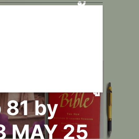
รง แจกหนัก
ไว้ใจได้ pg
งปลา สล็อต
องแล้วจะรู้
p 81 by
8 MAY 25