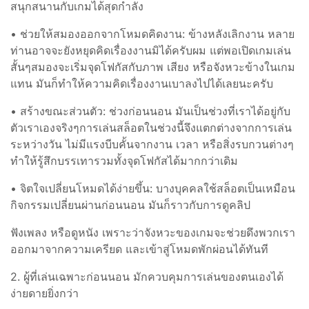
สนุกสนานกับเกมได้สุดกำลัง
• ช่วยให้สมองออกจากโหมดคิดงาน: ข้างหลังเลิกงาน หลาย
ท่านอาจจะยังหยุดคิดเรื่องงานมิได้ครับผม แต่พอเปิดเกมเล่น
สั้นๆสมองจะเริ่มจุดโฟกัสกับภาพ เสียง หรือจังหวะข้างในเกม
แทน มันก็ทำให้ความคิดเรื่องงานเบาลงไปได้เลยนะครับ
• สร้างขณะส่วนตัว: ช่วงก่อนนอน มันเป็นช่วงที่เราได้อยู่กับ
ตัวเราเองจริงๆการเล่นสล็อตในช่วงนี้จึงแตกต่างจากการเล่น
ระหว่างวัน ไม่มีแรงบีบคั้นจากงาน เวลา หรือสิ่งรบกวนต่างๆ
ทำให้รู้สึกบรรเทารวมทั้งจุดโฟกัสได้มากกว่าเดิม
• จิตใจเปลี่ยนโหมดได้ง่ายขึ้น: บางบุคคลใช้สล็อตเป็นเหมือน
กิจกรรมเปลี่ยนผ่านก่อนนอน มันก็ราวกับการดูคลิป
ฟังเพลง หรือดูหนัง เพราะว่าจังหวะของเกมจะช่วยดึงพวกเรา
ออกมาจากความเครียด และเข้าสู่โหมดพักผ่อนได้ทันที
2. ผู้ที่เล่นเฉพาะก่อนนอน มักควบคุมการเล่นของตนเองได้
ง่ายดายยิ่งกว่า