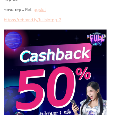
ขอขอบคุณ Ref.
pgslot
https://rebrand.ly/fullslotpg-3