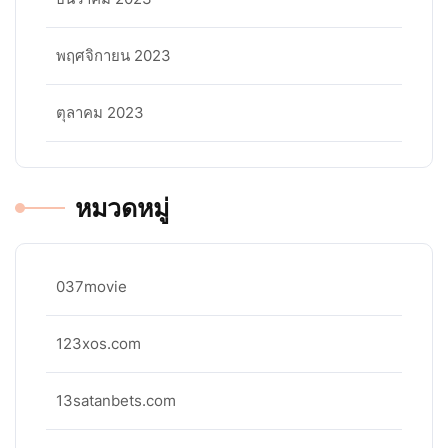
พฤศจิกายน 2023
ตุลาคม 2023
หมวดหมู่
037movie
123xos.com
13satanbets.com