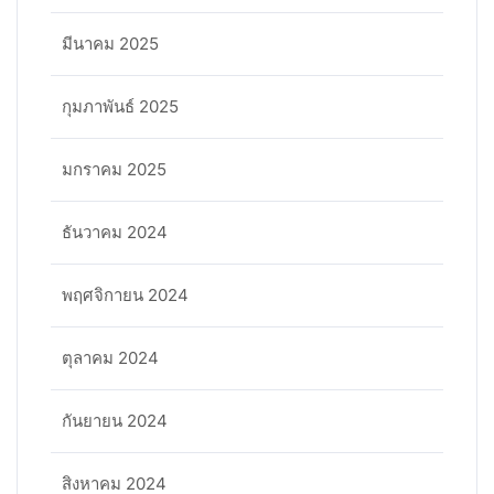
มีนาคม 2025
กุมภาพันธ์ 2025
มกราคม 2025
ธันวาคม 2024
พฤศจิกายน 2024
ตุลาคม 2024
กันยายน 2024
สิงหาคม 2024