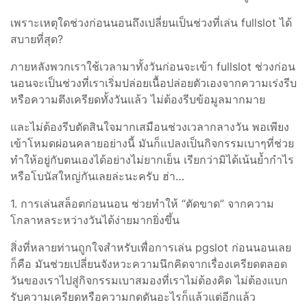
เพราะเหตุใดช่วงก่อนนอนถึงเปลี่ยนเป็นช่วงที่เล่น fullslot ได้
สบายที่สุด?
ภายหลังพวกเราใช้เวลามาทั้งวันก่อนจะเข้า fullslot ช่วงก่อน
นอนจะเป็นช่วงที่เราเริ่มปล่อยเนื้อปล่อยตัวเองจากความเร่งรีบ
หรือความตึงเครียดทั้งวันแล้ว ไม่ต้องรีบข้อมูลมากมาย
และไม่ต้องรีบตัดสินใจมากเสมือนช่วงเวลากลางวัน พอเพียง
เข้าโหมดผ่อนคลายอย่างนี้ มันก็แปลงเป็นกิจกรรมเบาๆที่ช่วย
ทำให้อยู่กับตนเองได้อย่างไม่ยากเย็น เรียกว่ามิได้เน้นย้ำกำไร
หรือโบนัสใหญ่กันเลยล่ะนะครับ ฮ่า…
1. การเล่นสล็อตก่อนนอน ช่วยทำให้ “ตัดขาด” จากความ
โกลาหลระหว่างวันได้ง่ายมากยิ่งขึ้น
สิ่งที่หลายท่านถูกใจสำหรับเพื่อการเล่น pgslot ก่อนนอนเลย
ก็คือ มันช่วยเปลี่ยนจังหวะความนึกคิดจากเรื่องเครียดตลอด
วันของเราไปสู่กิจกรรมเบาสมองที่เราไม่ต้องคิด ไม่ต้องแบก
รับความเครียดหรือความกดดันอะไรก็แล้วแต่อีกแล้ว