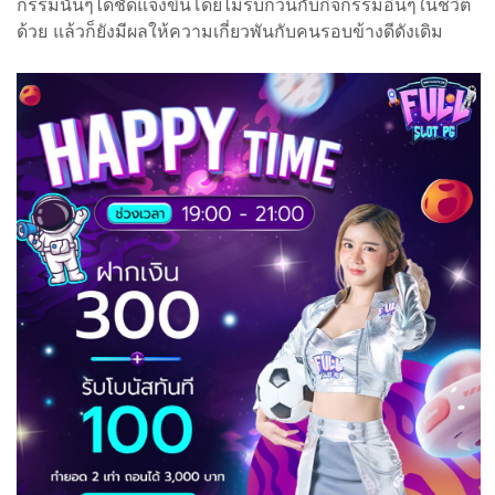
กรรมนั้นๆได้ชัดแจ้งขึ้นโดยไม่รบกวนกับกิจกรรมอื่นๆในชีวิต
ด้วย แล้วก็ยังมีผลให้ความเกี่ยวพันกับคนรอบข้างดีดังเดิม