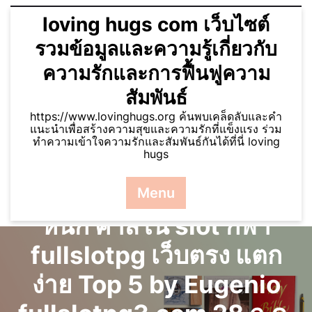
Skip
loving hugs com เว็บไซต์
to
content
รวมข้อมูลและความรู้เกี่ยวกับ
ความรักและการฟื้นฟูความ
สัมพันธ์
Posted On 18 พฤษภาคม 2026
https://www.lovinghugs.org ค้นพบเคล็ดลับและคำ
แนะนำเพื่อสร้างความสุขและความรักที่แข็งแรง ร่วม
Fullslotpg คาสิโนออนไลน์
ทำความเข้าใจความรักและสัมพันธ์กันได้ที่นี่ loving
hugs
ปลอดภัย อันดับ 1 ยูสเดียว
เล่นได้ทุกค่าย เล่นง่าย แตก
Menu
หนัก คาสิโน slot กีฬา
fullslotpg เว็บตรง แตก
ง่าย Top 5 by Eugenio