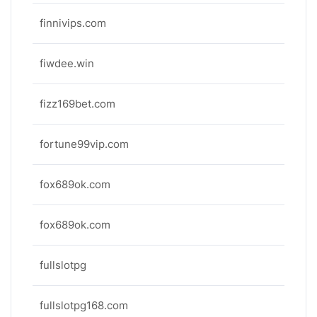
finnivips.com
fiwdee.win
fizz169bet.com
fortune99vip.com
fox689ok.com
fox689ok.com
fullslotpg
fullslotpg168.com