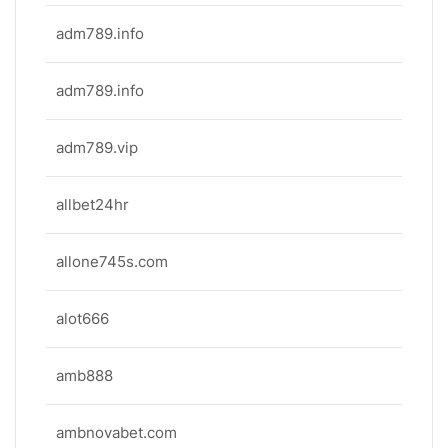
adm789.info
adm789.info
adm789.vip
allbet24hr
allone745s.com
alot666
amb888
ambnovabet.com