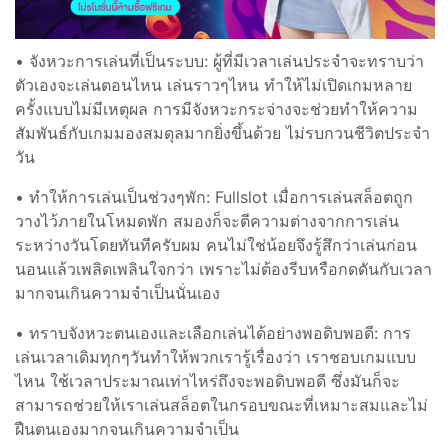
• จังหวะการเล่นที่เป็นระบบ: ผู้ที่มีเวลาเล่นประจำจะทราบว่า
ตัวเองจะเล่นตอนไหน เล่นราวๆไหน ทำให้ไม่เปิดเกมหลาย
ครั้งแบบไม่มีเหตุผล การมีจังหวะกระจ่างจะช่วยทำให้ความ
สัมพันธ์กับเกมมองสมดุลมากยิ่งขึ้นด้วย ไม่รบกวนชีวิตประจำ
วัน
• ทำให้การเล่นเป็นช่วงๆพัก: Fullslot เมื่อการเล่นสล็อตถูก
วางไว้ภายในโหมดพัก สมองก็จะตีความต่างจากการเล่น
ระหว่างวันโดยทันทีครับผม คนไม่ใช่น้อยจึงรู้สึกว่าเล่นก่อน
นอนแล้วเพลิดเพลินใจกว่า เพราะไม่ต้องรีบหรือกดดันกับเวลา
มากจนเกินความจำเป็นนั่นเอง
• ทราบจังหวะตนเองและเลือกเล่นได้อย่างพอดิบพอดี: การ
เล่นเวลาเดิมทุกๆวันทำให้พวกเรารู้เรื่องว่า เราชอบเกมแบบ
ไหน ใช้เวลาประมาณเท่าไหร่ถึงจะพอดิบพอดี ซึ่งมันก็จะ
สามารถช่วยให้เราเล่นสล็อตในกรอบขณะที่เหมาะสมและไม่
ฝืนตนเองมากจนเกินความจำเป็น