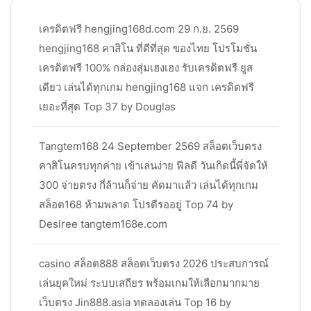
เครดิตฟรี hengjing168d.com 29 ก.ย. 2569
hengjing168 คาสิโน ที่ดีที่สุด ของไทย โปรโมชั่น
เครดิตฟรี 100% กล่องสุ่มเฮงเฮง รับเครดิตฟรี ยูส
เดียว เล่นได้ทุกเกม hengjing168 แจก เครดิตฟรี
เยอะที่สุด Top 37 by Douglas
Tangtem168 24 September 2569 สล็อตเว็บตรง
คาสิโนครบทุกค่าย เข้าเล่นง่าย ฟีลดี วันเกิดนี้พี่จัดให้
300 จ่ายตรง กี่ล้านก็จ่าย คัดมาแล้ว เล่นได้ทุกเกม
สล็อต168 ห้ามพลาด โปรดีรออยู่ Top 74 by
Desiree tangtem168e.com
casino สล็อต888 สล็อตเว็บตรง 2026 ประสบการณ์
เล่นยุคใหม่ ระบบเสถียร พร้อมเกมให้เลือกมากมาย
เว็บตรง Jin888.asia ทดลองเล่น Top 16 by