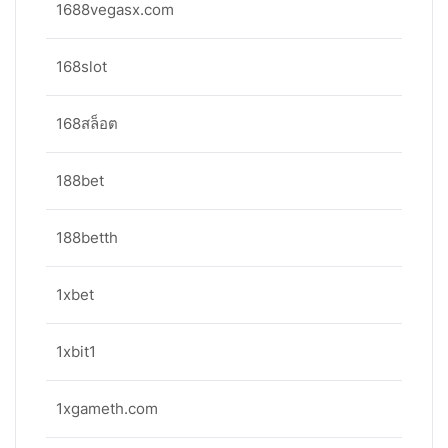
1688vegasx.com
168slot
168สล็อต
188bet
188betth
1xbet
1xbit1
1xgameth.com