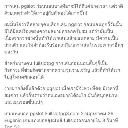
การเล่น pgslot ก่อนนอนบางทีอาจมิได้ดีแค่ช่วงเวลา แต่ว่าดี
ด้วยเหตุว่าทำให้เราอยู่กับตัวเองได้มากขึ้น!
ผมมั่นใจว่าที่หลายๆคนเลือกเล่น pgslot ก่อนนอนทุกวี่วันนั้น
มิได้มีแค่เรื่องของความสบายหรอกครับผม แต่ว่ามันเป็น
เนื่องจากว่าช่วงนั้นทำให้เราเล่นแล้วผ่อนคลาย มีความเป็น
ส่วนตัว และไม่จำต้องรีบร้อนเสมือนการเล่นในระยะเวลาอื่นๆ
ของวัน
สำหรับบางคน fullslotpg การเล่นก่อนนอนสั้นๆก็เป็น
กิจกรรมที่ช่วยตัดขาดจากความวุ่นวายเจริญ แล้วก็ทำให้เรา
ไปสู่โหมดพักผ่อนได้
ง่ายมากยิ่งขึ้นอีกด้วย pgslot เมื่อเรามีจังหวะที่ชัด มีเวลาที่
สมควร แล้วก็ทราบว่าตนเองอยากได้อะไร มันก็สนุกสนาน
และเอนจอยขึ้นแน่ๆ
เกมแทงบอล pgslot Fullslotpg3.com 2 พฤษภาคม 26
Eugenio เกมแทงบอลสุดมันส์ fullslotถอนภายใน 3 วินาที
Top 53