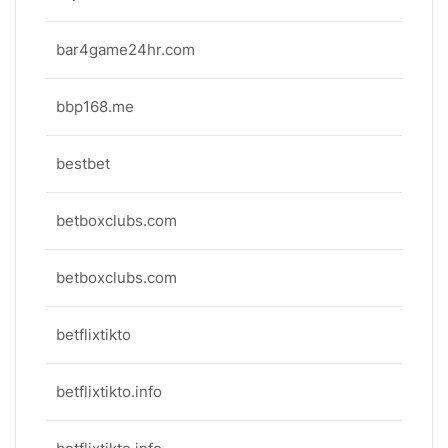
bar4game24hr.com
bbp168.me
bestbet
betboxclubs.com
betboxclubs.com
betflixtikto
betflixtikto.info