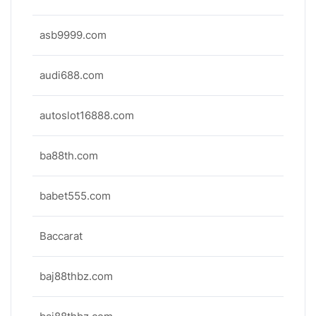
asb9999.com
audi688.com
autoslot16888.com
ba88th.com
babet555.com
Baccarat
baj88thbz.com