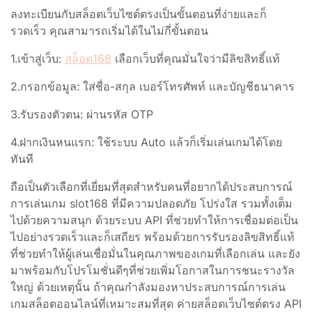
ลงทะเบียนกับสล็อตเว็บไซต์ตรงเป็นขั้นตอนที่ง่ายและก็
รวดเร็ว คุณสามารถเริ่มได้ในไม่กี่ขั้นตอน
1.เข้าสู่เว็บ:
สล็อต168
เลือกเว็บที่คุณมั่นใจว่ามีลิขสิทธิ์แท้
2.กรอกข้อมูล: ใส่ชื่อ-สกุล เบอร์โทรศัพท์ และบัญชีธนาคาร
3.รับรองตัวตน: ผ่านรหัส OTP
4.ฝากเงินหนแรก: ใช้ระบบ Auto แล้วก็เริ่มเล่นเกมได้โดย
ทันที
ถือเป็นตัวเลือกที่เยี่ยมที่สุดสำหรับคนที่อยากได้ประสบการณ์
การเล่นเกม slot168 ที่มีความปลอดภัย โปร่งใส รวมทั้งเต็ม
ไปด้วยความสนุก ด้วยระบบ API ที่ช่วยทำให้การเชื่อมต่อเป็น
ไปอย่างรวดเร็วและก็เสถียร พร้อมด้วยการรับรองลิขสิทธิ์แท้
ที่ช่วยทำให้ผู้เล่นเชื่อมั่นในคุณภาพของเกมที่เลือกเล่น และยัง
มาพร้อมกับโปรโมชั่นดีๆที่ช่วยเพิ่มโอกาสในการชนะรางวัล
ใหญ่ ด้วยเหตุนั้น ถ้าคุณกำลังมองหาประสบการณ์การเล่น
เกมสล็อตออนไลน์ที่เหมาะสมที่สุด ค่ายสล็อตเว็บไซต์ตรง API