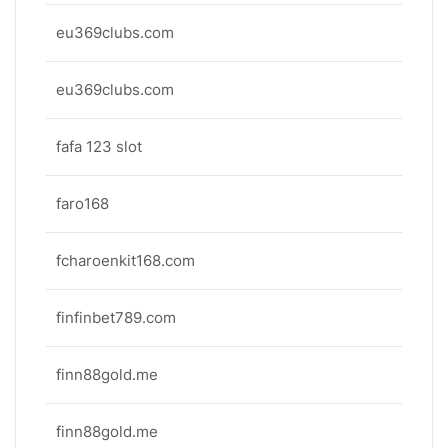
eu369clubs.com
eu369clubs.com
fafa 123 slot
faro168
fcharoenkit168.com
finfinbet789.com
finn88gold.me
finn88gold.me