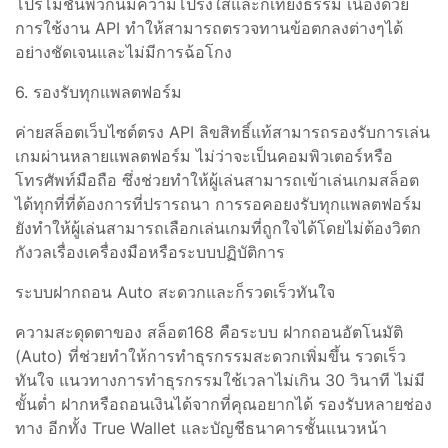
โปรโมชั่นพวกนี้มีความโปร่งใสและก็เที่ยงธรรม เนื่องด้วย
การใช้งาน API ทำให้สามารถตรวจทานข้อตกลงต่างๆได้
อย่างชัดเจนและไม่มีการฉ้อโกง
6. รองรับทุกแพลตฟอร์ม
ค่ายสล็อตเว็บไซต์ตรง API ลิขสิทธิ์แท้สามารถรองรับการเล่น
เกมผ่านหลายแพลตฟอร์ม ไม่ว่าจะเป็นคอมพิวเตอร์หรือ
โทรศัพท์มือถือ ซึ่งช่วยทำให้ผู้เล่นสามารถเข้าเล่นเกมสล็อต
ได้ทุกที่ที่ต้องการที่ปรารถนา การรอคอยงรับทุกแพลตฟอร์ม
ยังทำให้ผู้เล่นสามารถเลือกเล่นเกมที่ถูกใจได้โดยไม่ต้องวิตก
กังวลเรื่องเครื่องมือหรือระบบปฏิบัติการ
ระบบฝากถอน Auto สะดวกและก็รวดเร็วทันใจ
ความสะดุดตาของ สล็อต168 คือระบบ ฝากถอนอัตโนมัติ
(Auto) ที่ช่วยทำให้การทำธุรกรรมสะดวกเพิ่มขึ้น รวดเร็ว
ทันใจ แนวทางการทำธุรกรรมใช้เวลาไม่เกิน 30 วินาที ไม่มี
ขั้นต่ำ ฝากหรือถอนเงินได้จากที่คุณอยากได้ รองรับหลายช่อง
ทาง อีกทั้ง True Wallet และบัญชีธนาคารชั้นแนวหน้า