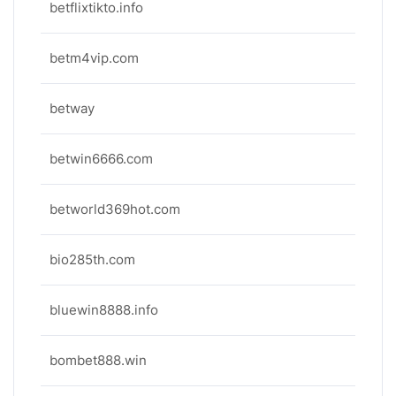
betflixtikto.info
betm4vip.com
betway
betwin6666.com
betworld369hot.com
bio285th.com
bluewin8888.info
bombet888.win