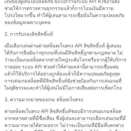
เงินของผู้เล่นไม่ปลอดภัย ยิ่งไปกว่านี้ระบบ API ที่ใช้งานยัง
ช่วยให้การตรวจทานธุรกรรมแล้วก็การโอนเงินมีความ
โปร่งใสมากขึ้น ทำให้ผู้เล่นสามารถเชื่อมั่นในความปลอดภัย
ของข้อมูลเฉพาะบุคคล
2. การรับรองลิขสิทธิ์แท้
เมื่อเลือกเล่นผ่านค่ายสล็อตเว็บตรง API ลิขสิทธิ์แท้ ผู้เล่นจะ
ได้รับการยืนยันว่าทุกเกมที่เล่นมีลิขสิทธิ์ถูกตามกฎหมาย ไม่
ว่าจะเป็นเกมสล็อตจากค่ายใหญ่ระดับโลกหรือจากผู้ให้บริการ
รายย่อย ระบบ API ช่วยทำให้ค่ายเหล่านี้สามารถเชื่อมต่อ
แล้วก็ให้บริการได้อย่างถูกต้องแล้วก็มีความปลอดภัยสูงสุด
การเล่นเกมสล็อตที่มีลิขสิทธิ์แท้ยังช่วยป้องกันการเล่นเกมที่
ไม่ยุติธรรมและทำให้ผู้เล่นไม่มีโอกาสเสี่ยงต่อการเช็ดกโกง
3. ความมากมายของเกม สล็อตเว็บตรง
ค่ายสล็อตเว็บตรง API ลิขสิทธิ์แท้ชอบมีการเสนอเกมสล็อต
จากหลายค่ายที่มีชื่อเสียง ซึ่งผู้เล่นจะสามารถเลือกเล่นเกมที่มี
ความมากมายได้ตามอยาก ไม่ว่าจะเป็นเกมที่มีธีมที่แตกต่าง