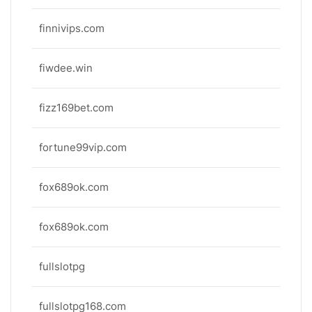
finnivips.com
fiwdee.win
fizz169bet.com
fortune99vip.com
fox689ok.com
fox689ok.com
fullslotpg
fullslotpg168.com