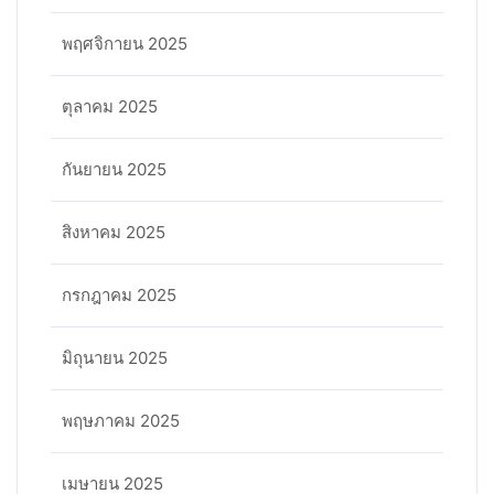
พฤศจิกายน 2025
ตุลาคม 2025
กันยายน 2025
สิงหาคม 2025
กรกฎาคม 2025
มิถุนายน 2025
พฤษภาคม 2025
เมษายน 2025