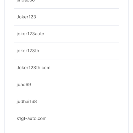
Joker123
joker123auto
joker123th
Joker123th.com
juad69
judhai168
k1gt-auto.com