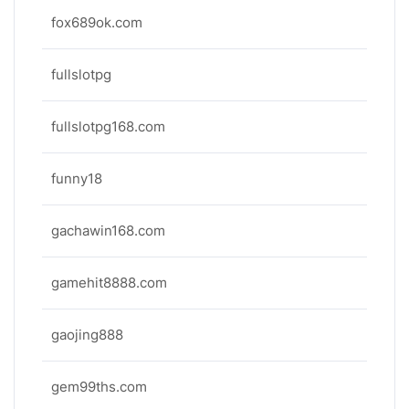
fox689ok.com
fullslotpg
fullslotpg168.com
funny18
gachawin168.com
gamehit8888.com
gaojing888
gem99ths.com