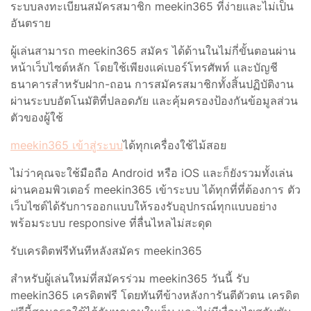
ระบบลงทะเบียนสมัครสมาชิก meekin365 ที่ง่ายและไม่เป็น
อันตราย
ผู้เล่นสามารถ meekin365 สมัคร ได้ด้านในไม่กี่ขั้นตอนผ่าน
หน้าเว็บไซต์หลัก โดยใช้เพียงแค่เบอร์โทรศัพท์ และบัญชี
ธนาคารสำหรับฝาก-ถอน การสมัครสมาชิกทั้งสิ้นปฏิบัติงาน
ผ่านระบบอัตโนมัติที่ปลอดภัย และคุ้มครองป้องกันข้อมูลส่วน
ตัวของผู้ใช้
meekin365 เข้าสู่ระบบ
ได้ทุกเครื่องใช้ไม้สอย
ไม่ว่าคุณจะใช้มือถือ Android หรือ iOS และก็ยังรวมทั้งเล่น
ผ่านคอมพิวเตอร์ meekin365 เข้าระบบ ได้ทุกที่ที่ต้องการ ตัว
เว็บไซต์ได้รับการออกแบบให้รองรับอุปกรณ์ทุกแบบอย่าง
พร้อมระบบ responsive ที่ลื่นไหลไม่สะดุด
รับเครดิตฟรีทันทีหลังสมัคร meekin365
สำหรับผู้เล่นใหม่ที่สมัครร่วม meekin365 วันนี้ รับ
meekin365 เครดิตฟรี โดยทันทีข้างหลังการันตีตัวตน เครดิต