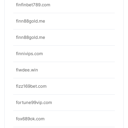
finfinbet789.com
finn88gold.me
finn88gold.me
finnivips.com
fiwdee.win
fizz169bet.com
fortune99vip.com
fox689ok.com