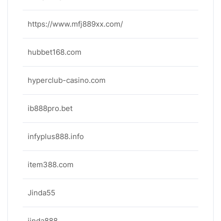
https://www.mfj889xx.com/
hubbet168.com
hyperclub-casino.com
ib888pro.bet
infyplus888.info
item388.com
Jinda55
jinda888