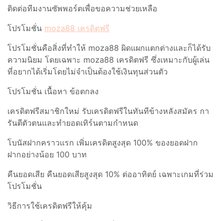
ติดต่อทีมงานซัพพอร์ตเพื่อขอความช่วยเหลือ
โปรโมชั่น
moza88 เครดิตฟรี
โปรโมชั่นคือสิ่งที่ทำให้ moza88 ผิดแผกแตกต่างและก็ได้รับ
ความนิยม โดยเฉพาะ moza88 เครดิตฟรี ซึ่งเหมาะกับผู้เล่น
ที่อยากได้เริ่มโดยไม่จำเป็นต้องใช้เงินทุนส่วนตัว
โปรโมชั่น เนื้อหา ข้อตกลง
เครดิตฟรีสมาชิกใหม่ รับเครดิตฟรีในทันทีข้างหลังสมัคร กา
รันตีตัวตนและทำยอดเทิร์นตามกำหนด
โบนัสฝากคราวแรก เพิ่มเครดิตสูงสุด 100% ของยอดฝาก
ฝากอย่างน้อย 100 บาท
คืนยอดเสีย คืนยอดเสียสูงสุด 10% ต่ออาทิตย์ เฉพาะเกมที่ร่วม
โปรโมชั่น
วิธีการใช้เครดิตฟรีให้คุ้ม