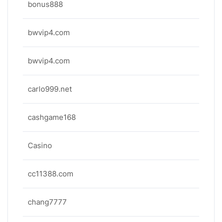
bonus888
bwvip4.com
bwvip4.com
carlo999.net
cashgame168
Casino
cc11388.com
chang7777