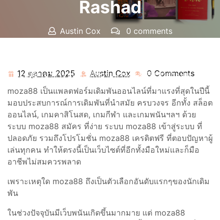
Rashad
Austin Cox
0 comments
loving hugs com เว็บไซต์รวมข้อมูลและความรู้เกี่ยวกับ
ความรักและการฟื้นฟูความสัมพันธ์
>>
moza888.com
>>
12 ตุลาคม 2025
Austin Cox
0 Comments
12
Austin
moza88 เข้าสู่ระบบ 13 กันยายน moza88 เข้าสู่ระบบ โบนัส
ตุลาคม
Cox
เข้าบ่อยสุดๆคาสิโนสดครบค่ายคุ้มค่าทุกครั้งที่สปิน Top 37
moza88 เป็นแพลตฟอร์มเดิมพันออนไลน์ที่มาแรงที่สุดในปีนี้
2025
by Rashad
มอบประสบการณ์การเดิมพันที่นำสมัย ครบวงจร อีกทั้ง สล็อต
ออนไลน์, เกมคาสิโนสด, เกมกีฬา และเกมพนันฯลฯ ด้วย
ระบบ moza88 สมัคร ที่ง่าย ระบบ moza88 เข้าสู่ระบบ ที่
ปลอดภัย รวมถึงโปรโมชั่น moza88 เครดิตฟรี ที่ตอบปัญหาผู้
เล่นทุกคน ทำให้ตรงนี้เป็นเว็บไซต์ที่อีกทั้งมือใหม่และก็มือ
อาชีพไม่สมควรพลาด
เพราะเหตุใด moza88 ถึงเป็นตัวเลือกอันดับแรกๆของนักเดิม
พัน
ในช่วงปัจจุบันมีเว็บพนันเกิดขึ้นมากมาย แต่ moza88