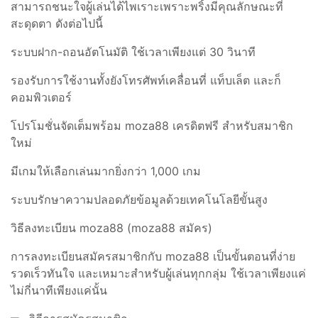
สามารถชนะใจผู้เล่นได้ไพเราะเพราะพริ้งมีคุณลักษณะที่
สะดุดตา ดังต่อไปนี้
ระบบฝาก-ถอนอัตโนมัติ ใช้เวลาเพียงแต่ 30 วินาที
รองรับการใช้งานทั้งยังโทรศัพท์เคลื่อนที่ แท็บเล็ต และก็
คอมพิวเตอร์
โปรโมชั่นจัดเต็มพร้อม moza88 เครดิตฟรี สำหรับสมาชิก
ใหม่
มีเกมให้เลือกเล่นมากยิ่งกว่า 1,000 เกม
ระบบรักษาความปลอดภัยข้อมูลด้วยเทคโนโลยีขั้นสูง
วิธีลงทะเบียน moza88 (moza88 สมัคร)
การลงทะเบียนสมัครสมาชิกกับ moza88 เป็นขั้นตอนที่ง่าย
รวดเร็วทันใจ และเหมาะสำหรับผู้เล่นทุกกลุ่ม ใช้เวลาเพียงแค่
ไม่กี่นาทีเพียงแค่นั้น