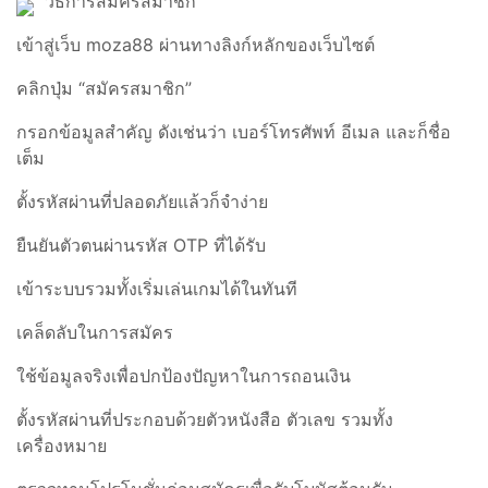
วิธีการสมัครสมาชิก
เข้าสู่เว็บ moza88 ผ่านทางลิงก์หลักของเว็บไซต์
คลิกปุ่ม “สมัครสมาชิก”
กรอกข้อมูลสำคัญ ดังเช่นว่า เบอร์โทรศัพท์ อีเมล และก็ชื่อ
เต็ม
ตั้งรหัสผ่านที่ปลอดภัยแล้วก็จำง่าย
ยืนยันตัวตนผ่านรหัส OTP ที่ได้รับ
เข้าระบบรวมทั้งเริ่มเล่นเกมได้ในทันที
เคล็ดลับในการสมัคร
ใช้ข้อมูลจริงเพื่อปกป้องปัญหาในการถอนเงิน
ตั้งรหัสผ่านที่ประกอบด้วยตัวหนังสือ ตัวเลข รวมทั้ง
เครื่องหมาย