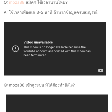
Q:
moza88
สมัคร ใช้เวลานานไหม?
A: ใช้เวลาเพียงแค่ 3-5 นาที ถ้าหากข้อมูลครบสมบูรณ์
Q: moza88 เข้าสู่ระบบ มิได้ต้องทำยังไง?