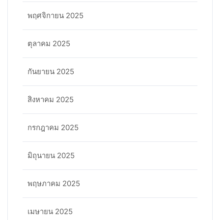
พฤศจิกายน 2025
ตุลาคม 2025
กันยายน 2025
สิงหาคม 2025
กรกฎาคม 2025
มิถุนายน 2025
พฤษภาคม 2025
เมษายน 2025