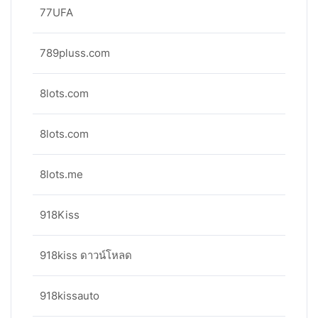
77UFA
789pluss.com
8lots.com
8lots.com
8lots.me
918Kiss
918kiss ดาวน์โหลด
918kissauto