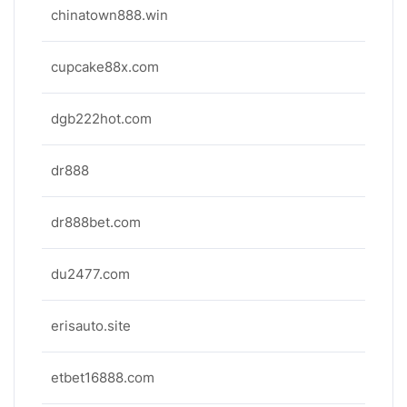
chinatown888.win
cupcake88x.com
dgb222hot.com
dr888
dr888bet.com
du2477.com
erisauto.site
etbet16888.com