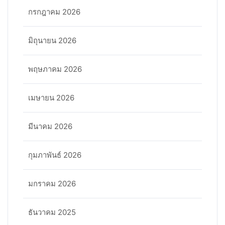
กรกฎาคม 2026
มิถุนายน 2026
พฤษภาคม 2026
เมษายน 2026
มีนาคม 2026
กุมภาพันธ์ 2026
มกราคม 2026
ธันวาคม 2025