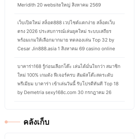
Meridith 20 websiteใหญ่ สิงหาคม 2569
เว็บเปิดใหม่ สล็อต888 เวปไซต์แตกง่าย สล็อตเว็บ
ตรง 2026 ประสบการณ์เล่นยุคใหม่ ระบบเสถียร
พร้อมเกมให้เลือกมากมาย ทดลองเล่น Top 32 by
Cesar Jin888.asia 1 สิงหาคม 69 casino online
บาคาร่า168 รู้ก่อนเลือกโต๊ะ เล่นได้มั่นใจกว่า สมาชิก
ใหม่ 100% เกมดัง ฟีเจอร์ครบ สัมผัสโต๊ะสดระดับ
พรีเมียม บาคาร่า เข้าเล่นวันนี้ รับโปรดีทันที Top 18
by Demetria sexy168c.com 30 กรกฎาคม 26
คลังเก็บ