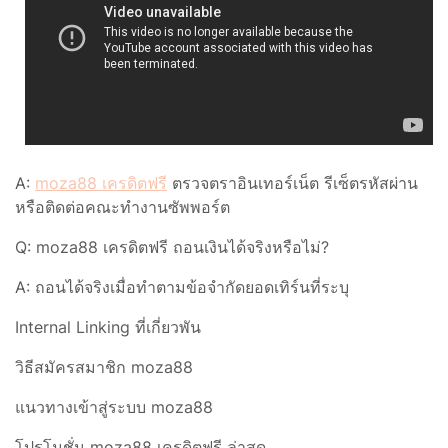
A:
moza88 เครดิตฟรี
ตรวจตราอินเทอร์เน็ต รีเซ็ตรหัสผ่าน
หรือติดต่อคณะทำงานซัพพอร์ต
Q: moza88 เครดิตฟรี ถอนเงินได้จริงหรือไม่?
A: ถอนได้จริงเมื่อทำตามข้อจำกัดยอดเทิร์นที่ระบุ
Internal Linking ที่เกี่ยวพัน
วิธีสมัครสมาชิก moza88
แนวทางเข้าสู่ระบบ moza88
โปรโมชั่น moza88 เครดิตฟรี ล่าสุด