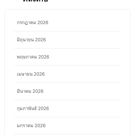
กรกฎาคม 2026
มิถุนายน 2026
พฤษภาคม 2026
เมษายน 2026
มีนาคม 2026
กุมภาพันธ์ 2026
มกราคม 2026