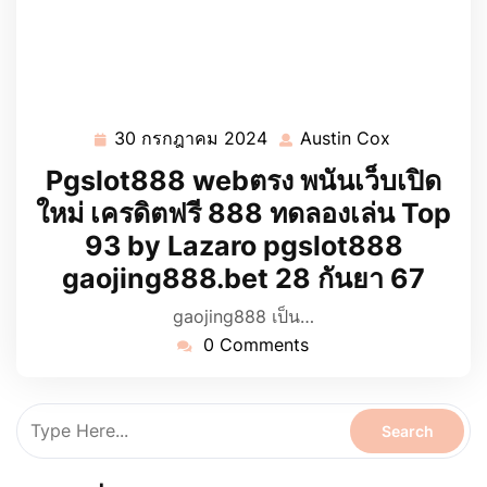
30 กรกฎาคม 2024
Austin Cox
30
Austin
กรกฎาคม
Cox
Pgslot888 webตรง พนันเว็บเปิด
2024
ใหม่ เครดิตฟรี 888 ทดลองเล่น Top
93 by Lazaro pgslot888
gaojing888.bet 28 กันยา 67
gaojing888 เป็น…
0 Comments