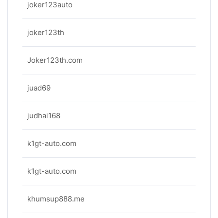
joker123auto
joker123th
Joker123th.com
juad69
judhai168
k1gt-auto.com
k1gt-auto.com
khumsup888.me