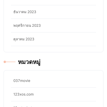
ธันวาคม 2023
พฤศจิกายน 2023
ตุลาคม 2023
หมวดหมู่
037movie
123xos.com