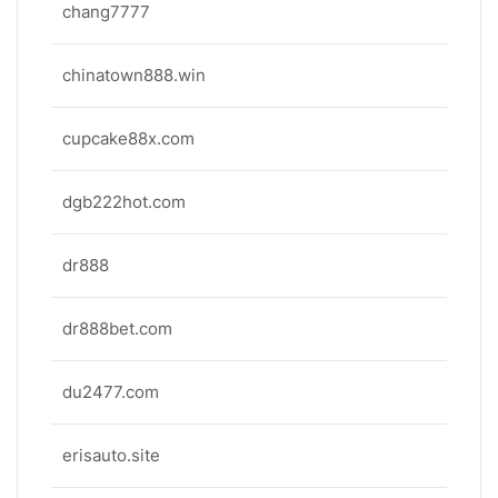
chang7777
chinatown888.win
cupcake88x.com
dgb222hot.com
dr888
dr888bet.com
du2477.com
erisauto.site