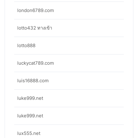
london6789.com
lotto432 ทางเข้า
lotto888
luckycat789.com
luis16888.com
luke999.net
luke999.net
lux555.net