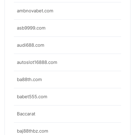
ambnovabet.com
asb9999.com
audi688.com
autoslot16888.com
ba88th.com
babet555.com
Baccarat
baj88thbz.com