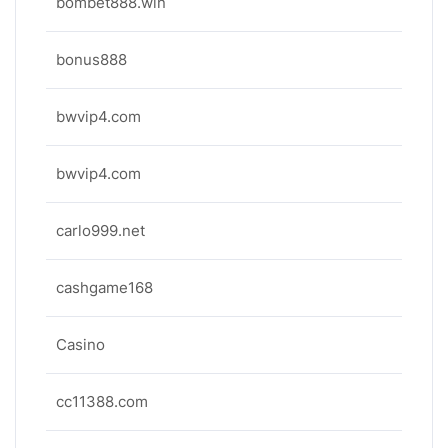
bombet888.win
bonus888
bwvip4.com
bwvip4.com
carlo999.net
cashgame168
Casino
cc11388.com