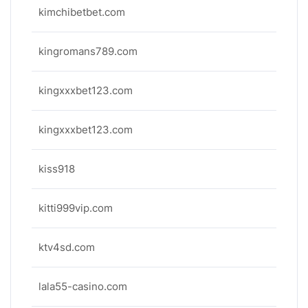
kimchibetbet.com
kingromans789.com
kingxxxbet123.com
kingxxxbet123.com
kiss918
kitti999vip.com
ktv4sd.com
lala55-casino.com