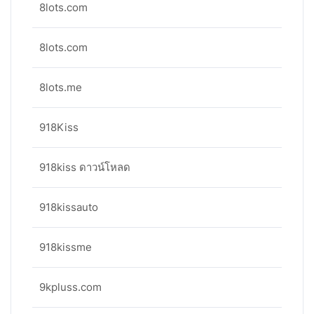
8lots.com
8lots.com
8lots.me
918Kiss
918kiss ดาวน์โหลด
918kissauto
918kissme
9kpluss.com