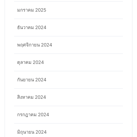
มกราคม 2025
ธันวาคม 2024
พฤศจิกายน 2024
ตุลาคม 2024
กันยายน 2024
สิงหาคม 2024
กรกฎาคม 2024
มิถุนายน 2024