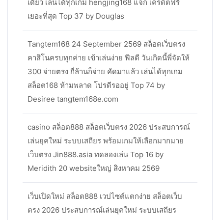
เดียว เล่นได้ทุกเกม hengjing168 แจก เครดิตฟรี
เยอะที่สุด Top 37 by Douglas
Tangtem168 24 September 2569 สล็อตเว็บตรง
คาสิโนครบทุกค่าย เข้าเล่นง่าย ฟีลดี วันเกิดนี้พี่จัดให้
300 จ่ายตรง กี่ล้านก็จ่าย คัดมาแล้ว เล่นได้ทุกเกม
สล็อต168 ห้ามพลาด โปรดีรออยู่ Top 74 by
Desiree tangtem168e.com
casino สล็อต888 สล็อตเว็บตรง 2026 ประสบการณ์
เล่นยุคใหม่ ระบบเสถียร พร้อมเกมให้เลือกมากมาย
เว็บตรง Jin888.asia ทดลองเล่น Top 16 by
Meridith 20 websiteใหญ่ สิงหาคม 2569
เว็บเปิดใหม่ สล็อต888 เวปไซต์แตกง่าย สล็อตเว็บ
ตรง 2026 ประสบการณ์เล่นยุคใหม่ ระบบเสถียร