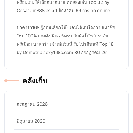
พร้อมเกมให้เลือกมากมาย ทดลองเล่น Top 32 by
Cesar Jin888.asia 1 สิงหาคม 69 casino online
บาคาร่า168 รู้ก่อนเลือกโต๊ะ เล่นได้มั่นใจกว่า สมาชิก
ใหม่ 100% เกมดัง ฟีเจอร์ครบ สัมผัสโต๊ะสดระดับ
พรีเมียม บาคาร่า เข้าเล่นวันนี้ รับโปรดีทันที Top 18
by Demetria sexy168c.com 30 กรกฎาคม 26
คลังเก็บ
กรกฎาคม 2026
มิถุนายน 2026