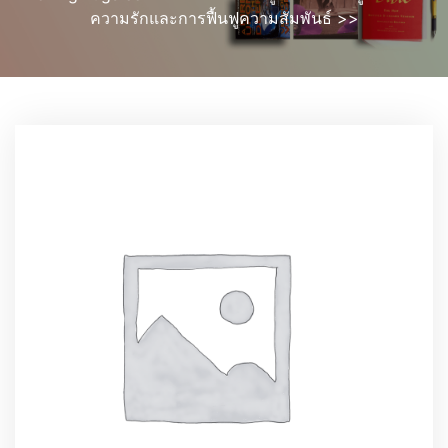
ความรักและการฟื้นฟูความสัมพันธ์
>>