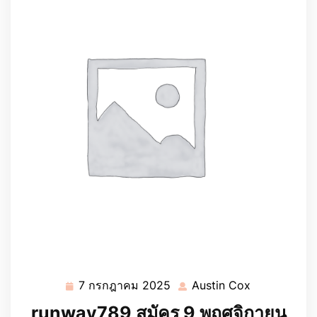
7 กรกฎาคม 2025
Austin Cox
7
Austin
กรกฎาคม
Cox
runway789 สมัคร 9 พฤศจิกายน