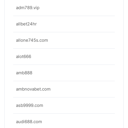
adm789.vip
allbet24hr
allone745s.com
alot666
amb888
ambnovabet.com
asb9999.com
audi688.com