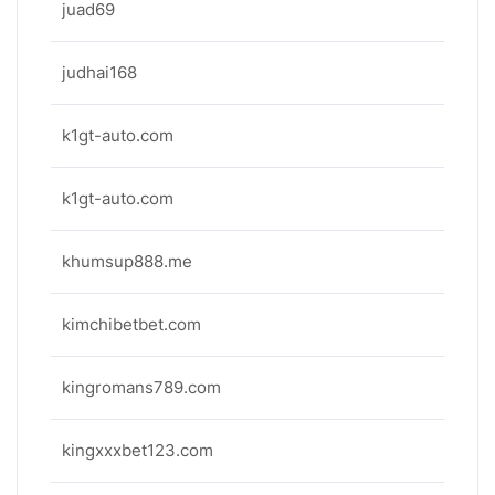
juad69
judhai168
k1gt-auto.com
k1gt-auto.com
khumsup888.me
kimchibetbet.com
kingromans789.com
kingxxxbet123.com