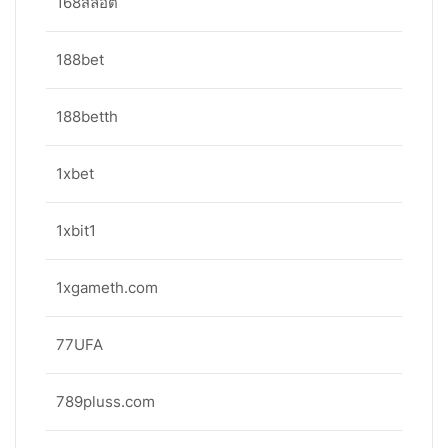
168สล็อต
188bet
188betth
1xbet
1xbit1
1xgameth.com
77UFA
789pluss.com