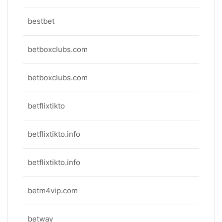
bestbet
betboxclubs.com
betboxclubs.com
betflixtikto
betflixtikto.info
betflixtikto.info
betm4vip.com
betway