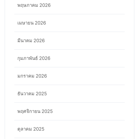
พฤษภาคม 2026
เมษายน 2026
มีนาคม 2026
กุมภาพันธ์ 2026
มกราคม 2026
ธันวาคม 2025
พฤศจิกายน 2025
ตุลาคม 2025