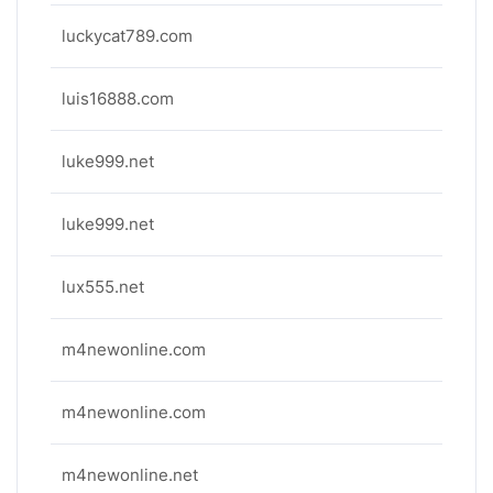
luckycat789.com
luis16888.com
luke999.net
luke999.net
lux555.net
m4newonline.com
m4newonline.com
m4newonline.net