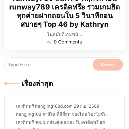
2025
runway789 เครดิตฟรีs รวมเกมฮิต
ทุกค่ายฝากถอนใน 5 วินาทีถอน
สบายๆ Top 46 by Kathryn
ในสมัยที่เกมพนั…
0 Comments
เรื่องล่าสุด
เครดิตฟรี hengjing168d.com 29 ก.ย. 2569
hengjing168 คาสิโน ที่ดีที่สุด ของไทย โปรโมชั่น
เครดิตฟรี 100% กล่องสุ่มเฮงเฮง รับเครดิตฟรี ยูส