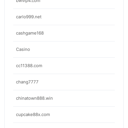
bwvip4.com
carlo999.net
cashgame168
Casino
cc11388.com
chang7777
chinatown888.win
cupcake88x.com