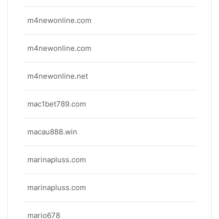
m4newonline.com
m4newonline.com
m4newonline.net
mac1bet789.com
macau888.win
marinapluss.com
marinapluss.com
mario678