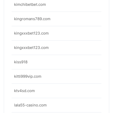
kimchibetbet.com
kingromans789.com
kingxxxbet123.com
kingxxxbet123.com
kiss918
kitti999vip.com
ktv4sd.com
lala55-casino.com