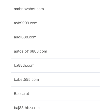
ambnovabet.com
asb9999.com
audi688.com
autoslot16888.com
ba88th.com
babet555.com
Baccarat
baj88thbz.com