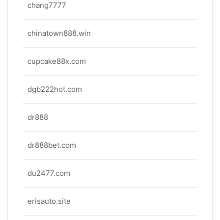
chang7777
chinatown888.win
cupcake88x.com
dgb222hot.com
dr888
dr888bet.com
du2477.com
erisauto.site