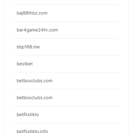
baj88thbz.com
bar4game24hr.com
bbp168.me
bestbet
betboxclubs.com
betboxclubs.com
betflixtikto
betflixtikto.info