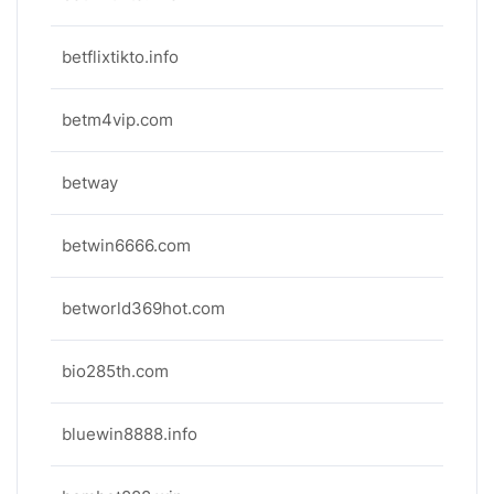
betflixtikto.info
betm4vip.com
betway
betwin6666.com
betworld369hot.com
bio285th.com
bluewin8888.info