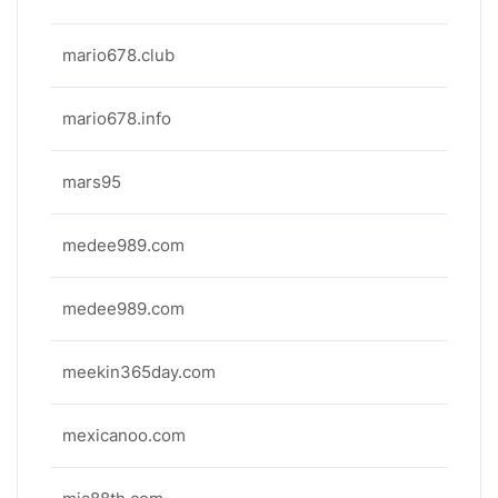
mario678.club
mario678.info
mars95
medee989.com
medee989.com
meekin365day.com
mexicanoo.com