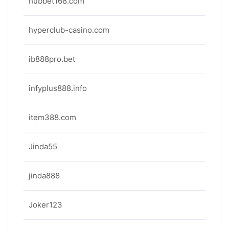
hubbet168.com
hyperclub-casino.com
ib888pro.bet
infyplus888.info
item388.com
Jinda55
jinda888
Joker123