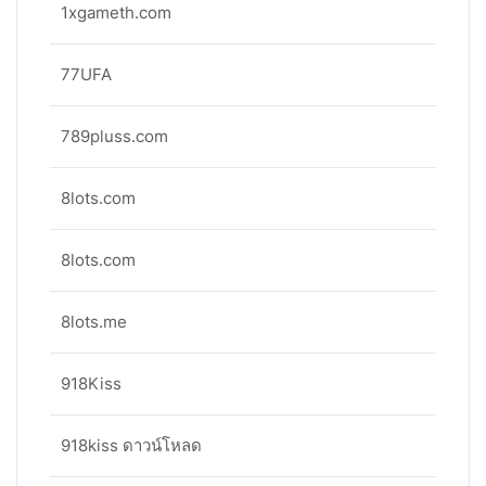
1xgameth.com
77UFA
789pluss.com
8lots.com
8lots.com
8lots.me
918Kiss
918kiss ดาวน์โหลด