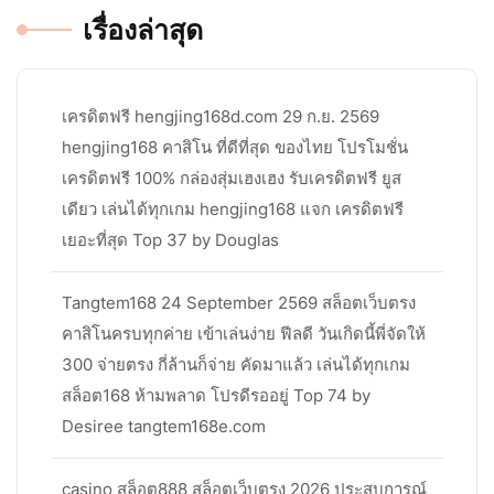
เรื่องล่าสุด
เครดิตฟรี hengjing168d.com 29 ก.ย. 2569
hengjing168 คาสิโน ที่ดีที่สุด ของไทย โปรโมชั่น
เครดิตฟรี 100% กล่องสุ่มเฮงเฮง รับเครดิตฟรี ยูส
เดียว เล่นได้ทุกเกม hengjing168 แจก เครดิตฟรี
เยอะที่สุด Top 37 by Douglas
Tangtem168 24 September 2569 สล็อตเว็บตรง
คาสิโนครบทุกค่าย เข้าเล่นง่าย ฟีลดี วันเกิดนี้พี่จัดให้
300 จ่ายตรง กี่ล้านก็จ่าย คัดมาแล้ว เล่นได้ทุกเกม
สล็อต168 ห้ามพลาด โปรดีรออยู่ Top 74 by
Desiree tangtem168e.com
casino สล็อต888 สล็อตเว็บตรง 2026 ประสบการณ์