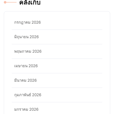
คลังเก็บ
กรกฎาคม 2026
มิถุนายน 2026
พฤษภาคม 2026
เมษายน 2026
มีนาคม 2026
กุมภาพันธ์ 2026
มกราคม 2026