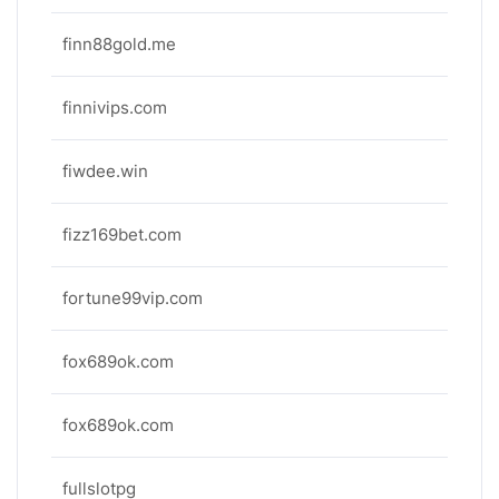
finn88gold.me
finnivips.com
fiwdee.win
fizz169bet.com
fortune99vip.com
fox689ok.com
fox689ok.com
fullslotpg