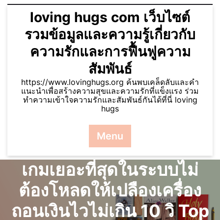
Skip
loving hugs com เว็บไซต์
to
content
รวมข้อมูลและความรู้เกี่ยวกับ
ความรักและการฟื้นฟูความ
สัมพันธ์
https://www.lovinghugs.org ค้นพบเคล็ดลับและคำ
Posted On 6 กรกฎาคม 2025
แนะนำเพื่อสร้างความสุขและความรักที่แข็งแรง ร่วม
ทำความเข้าใจความรักและสัมพันธ์กันได้ที่นี่ loving
thaisiambet เข้าสู่ระบบ
hugs
27 พฤศจิกายน
Menu
thaisiambet เข้าสู่ระบบ
เกมเยอะที่สุดในระบบไม่
ต้องโหลดให้เปลืองเครื่อง
ถอนเงินไวไม่เกิน 10 วิ Top