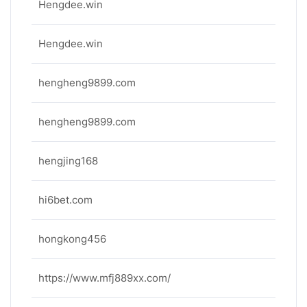
Hengdee.win
Hengdee.win
hengheng9899.com
hengheng9899.com
hengjing168
hi6bet.com
hongkong456
https://www.mfj889xx.com/