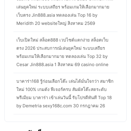
เล่นยุคใหม่ ระบบเสถียร พร้อมเกมให้เลือกมากมาย
เว็บตรง Jin888.asia ทดลองเล่น Top 16 by
Meridith 20 websiteใหญ่ สิงหาคม 2569
เว็บเปิดใหม่ สล็อต888 เวปไซต์แตกง่าย สล็อตเว็บ
ตรง 2026 ประสบการณ์เล่นยุคใหม่ ระบบเสถียร
พร้อมเกมให้เลือกมากมาย ทดลองเล่น Top 32 by
Cesar Jin888.asia 1 สิงหาคม 69 casino online
บาคาร่า168 รู้ก่อนเลือกโต๊ะ เล่นได้มั่นใจกว่า สมาชิก
ใหม่ 100% เกมดัง ฟีเจอร์ครบ สัมผัสโต๊ะสดระดับ
พรีเมียม บาคาร่า เข้าเล่นวันนี้ รับโปรดีทันที Top 18
by Demetria sexy168c.com 30 กรกฎาคม 26