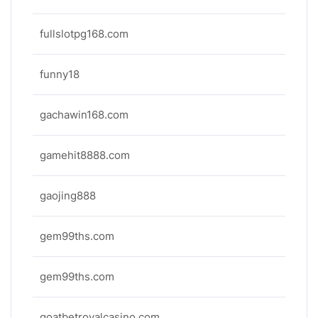
fullslotpg168.com
funny18
gachawin168.com
gamehit8888.com
gaojing888
gem99ths.com
gem99ths.com
goatbetroyalcasino.com