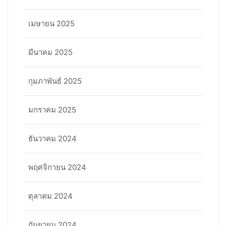
เมษายน 2025
มีนาคม 2025
กุมภาพันธ์ 2025
มกราคม 2025
ธันวาคม 2024
พฤศจิกายน 2024
ตุลาคม 2024
กันยายน 2024