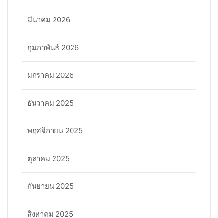
มีนาคม 2026
กุมภาพันธ์ 2026
มกราคม 2026
ธันวาคม 2025
พฤศจิกายน 2025
ตุลาคม 2025
กันยายน 2025
สิงหาคม 2025