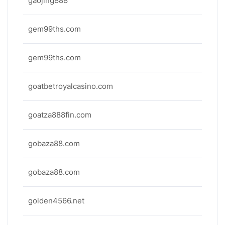
gaojing888
gem99ths.com
gem99ths.com
goatbetroyalcasino.com
goatza888fin.com
gobaza88.com
gobaza88.com
golden4566.net