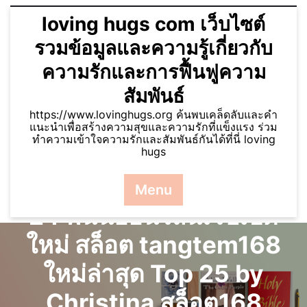
Skip
loving hugs com เว็บไซต์
to
content
รวมข้อมูลและความรู้เกี่ยวกับ
ความรักและการฟื้นฟูความ
สัมพันธ์
https://www.lovinghugs.org ค้นพบเคล็ดลับและคำ
Posted On 10 มิถุนายน 2024
แนะนำเพื่อสร้างความสุขและความรักที่แข็งแรง ร่วม
ทำความเข้าใจความรักและสัมพันธ์กันได้ที่นี่ loving
เว็บ สล็อต tangtem168
hugs
สล็อต168คาสิโน 19 มิถุนา
Menu
24 พนันออนไลน์เว็บเปิด
ใหม่ สล็อต tangtem168
ใหม่ล่าสุด Top 25 by
Christina สล็อต168