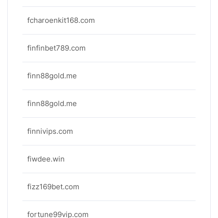
fcharoenkit168.com
finfinbet789.com
finn88gold.me
finn88gold.me
finnivips.com
fiwdee.win
fizz169bet.com
fortune99vip.com