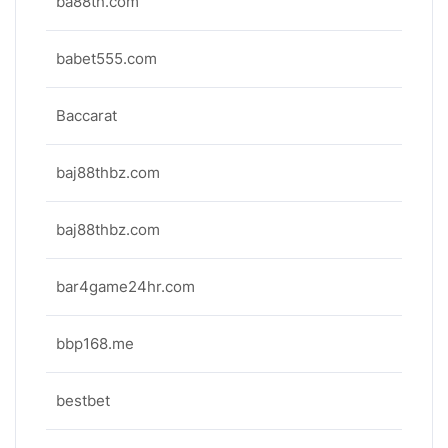
ba88th.com
babet555.com
Baccarat
baj88thbz.com
baj88thbz.com
bar4game24hr.com
bbp168.me
bestbet