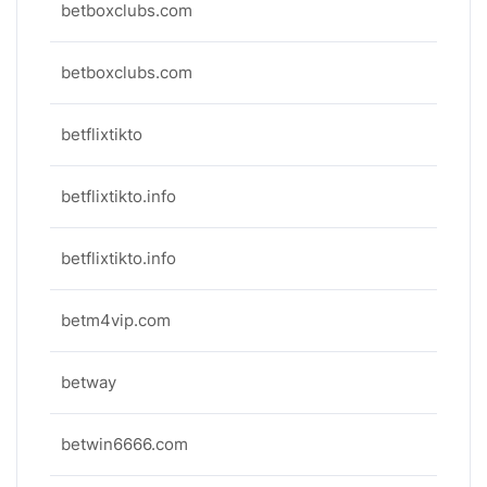
betboxclubs.com
betboxclubs.com
betflixtikto
betflixtikto.info
betflixtikto.info
betm4vip.com
betway
betwin6666.com