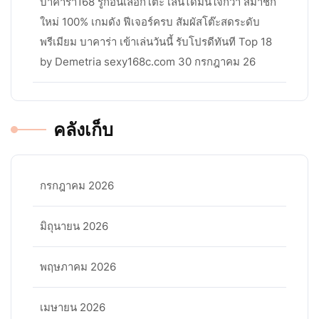
บาคาร่า168 รู้ก่อนเลือกโต๊ะ เล่นได้มั่นใจกว่า สมาชิก
ใหม่ 100% เกมดัง ฟีเจอร์ครบ สัมผัสโต๊ะสดระดับ
พรีเมียม บาคาร่า เข้าเล่นวันนี้ รับโปรดีทันที Top 18
by Demetria sexy168c.com 30 กรกฎาคม 26
คลังเก็บ
กรกฎาคม 2026
มิถุนายน 2026
พฤษภาคม 2026
เมษายน 2026