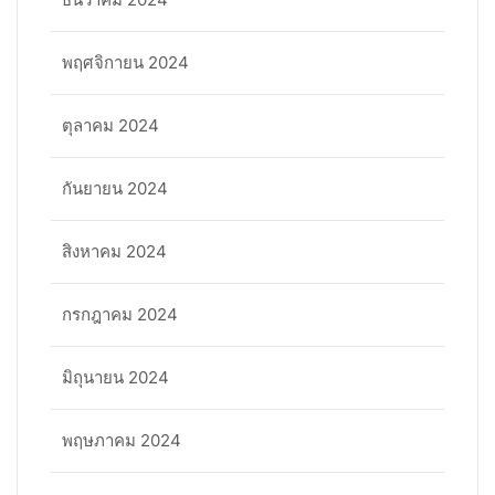
พฤศจิกายน 2024
ตุลาคม 2024
กันยายน 2024
สิงหาคม 2024
กรกฎาคม 2024
มิถุนายน 2024
พฤษภาคม 2024