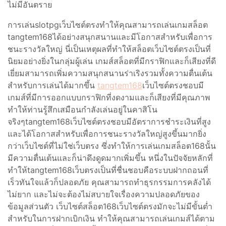
ไม่มีอันตราย
การเล่นslotpgเว็บไซต์ตรงทำให้คุณสามารถเล่นเกมสล็อต
tangtem168ได้อย่างสนุกสนานและมีโอกาสสำหรับเพื่อการ
ชนะรางวัลใหญ่ นี่เป็นเหตุผลที่ทำให้สล็อตเว็บไซต์ตรงเป็นที่
นิยมอย่างยิ่งในกลุ่มผู้เล่น เกมส์สล็อตที่มีกราฟิกและก็เสียงที่ดี
เยี่ยมสามารถเพิ่มความสนุกสนานร่าเริงรวมทั้งความตื่นเต้น
สำหรับการเล่นได้มากขึ้น
tangtem168
เว็บไซต์ตรงชอบมี
เกมส์ที่มีการออกแบบกราฟิกที่งดงามและก็เสียงที่มีคุณภาพ
ทำให้ท่านรู้สึกเสมือนกำลังเล่นอยู่ในคาสิโน
จริงๆtangtem168เว็บไซต์ตรงชอบมีอัตราการชำระเงินที่สูง
และได้โอกาสสำหรับเพื่อการชนะรางวัลใหญ่สูงขึ้นมากยิ่ง
กว่าเว็บไซต์ที่ไม่ใช่เว็บตรง ซึ่งทำให้การเล่นเกมสล็อต168นั้น
มีความตื่นเต้นและก็น่าดึงดูดมากเพิ่มขึ้น หนึ่งในปัจจัยหลักที่
ทำให้tangtem168เว็บตรงเป็นที่ชื่นชอบคือระบบฝากถอนที่
เร็วทันใจแล้วก็ปลอดภัย คุณสามารถทำธุรกรรมการคลังได้
ไม่ยาก และไม่จะต้องไม่สบายใจเรื่องความปลอดภัยของ
ข้อมูลส่วนตัว เว็บไซต์สล็อต168เว็บไซต์ตรงมักจะไม่มีขั้นต่ำ
สำหรับในการฝากเบิกเงิน ทำให้คุณสามารถเล่นเกมส์ได้ตาม