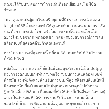
คุณจะได้รับประสบการณ์การเล่นที่ยอดเยี่ยมและไม่มีข้อ
กำหนด
ไม่ว่าคุณจะเป็นผู้เล่นใหม่หรือผู้เล่นที่มีประสบการณ์ สล็อต
tangtem168เว็บตรงจะทำให้คุณพบกับความสนุกสนานร่าเริง
รวมทั้งความระทึกใจสำหรับในการเล่นสล็อตออนไลน์ได้
อย่างไม่มีข้อจำกัด ทดลองเข้ามาสัมผัสประสบการณ์การเล่น
สล็อต168ที่สุดยอดด้วยตัวคุณเองวันนี้
ค่ายใหญ่มาแรงที่สุดตอนนี้ สล็อต168 เล่นเสร็จได้เงินไวรวม
ทั้งได้กำไรดี
หนึ่งในค่ายที่มาแรงแล้วก็เป็นที่นิยมสูงสุดเวลานี้เป็น slotpg
ด้วยการออกแบบเกมที่น่าระทึกใจ ระบบการเล่นสล็อต168ที่
นำสมัย รวมทั้งจังหวะสำหรับการชนะที่สูง สล็อตเปลี่ยนเป็นที่
นิยมของนักเสี่ยงโชคออนไลน์ทุกคน จะพาคุณไปทำความ
รู้จักกับสล็อต168 และก็เหตุผลที่ทำให้ค่ายนี้เป็นที่ชอบใจของผู้
เล่น เป็นค่ายเกมที่ได้รับการยอมรับในวงการเกมสล็อต
ออนไลน์ ด้วยการพัฒนาเกมที่มีคุณภาพสูงและก็ระบบการ