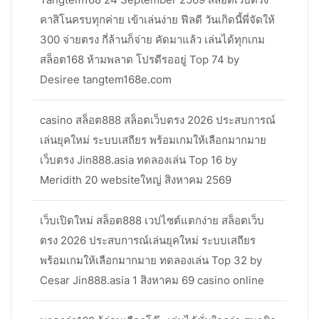
คาสิโนครบทุกค่าย เข้าเล่นง่าย ฟีลดี วันเกิดนี้พี่จัดให้
300 จ่ายตรง กี่ล้านก็จ่าย คัดมาแล้ว เล่นได้ทุกเกม
สล็อต168 ห้ามพลาด โปรดีรออยู่ Top 74 by
Desiree tangtem168e.com
casino สล็อต888 สล็อตเว็บตรง 2026 ประสบการณ์
เล่นยุคใหม่ ระบบเสถียร พร้อมเกมให้เลือกมากมาย
เว็บตรง Jin888.asia ทดลองเล่น Top 16 by
Meridith 20 websiteใหญ่ สิงหาคม 2569
เว็บเปิดใหม่ สล็อต888 เวปไซต์แตกง่าย สล็อตเว็บ
ตรง 2026 ประสบการณ์เล่นยุคใหม่ ระบบเสถียร
พร้อมเกมให้เลือกมากมาย ทดลองเล่น Top 32 by
Cesar Jin888.asia 1 สิงหาคม 69 casino online