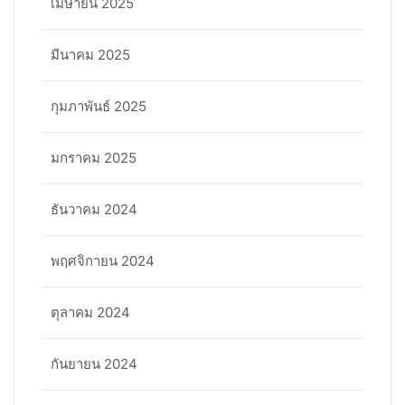
เมษายน 2025
มีนาคม 2025
กุมภาพันธ์ 2025
มกราคม 2025
ธันวาคม 2024
พฤศจิกายน 2024
ตุลาคม 2024
กันยายน 2024