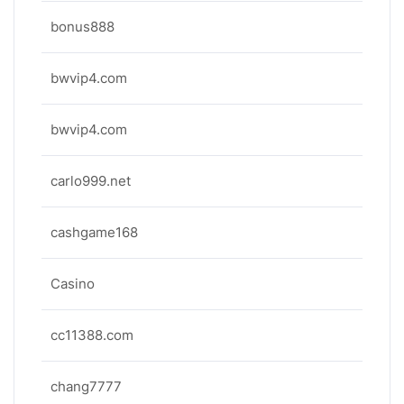
bonus888
bwvip4.com
bwvip4.com
carlo999.net
cashgame168
Casino
cc11388.com
chang7777