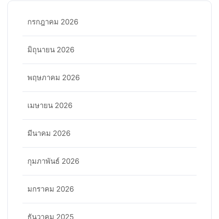
กรกฎาคม 2026
มิถุนายน 2026
พฤษภาคม 2026
เมษายน 2026
มีนาคม 2026
กุมภาพันธ์ 2026
มกราคม 2026
ธันวาคม 2025