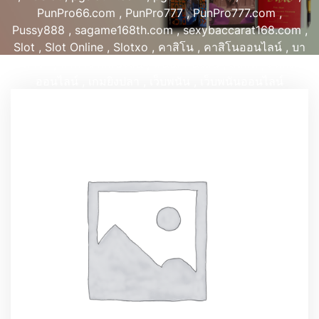
PunPro66.com
,
PunPro777
,
PunPro777.com
,
Pussy888
,
sagame168th.com
,
sexybaccarat168.com
,
Slot
,
Slot Online
,
Slotxo
,
คาสิโน
,
คาสิโนออนไลน์
,
บา
คาร่า
,
บาคาร่าออนไลน์
,
พนันออนไลน์
,
สล็อต
,
สล็อต
ออนไลน์
,
เกมยิงปลา
,
เว็บพนัน
,
เว็บพนันออนไลน์