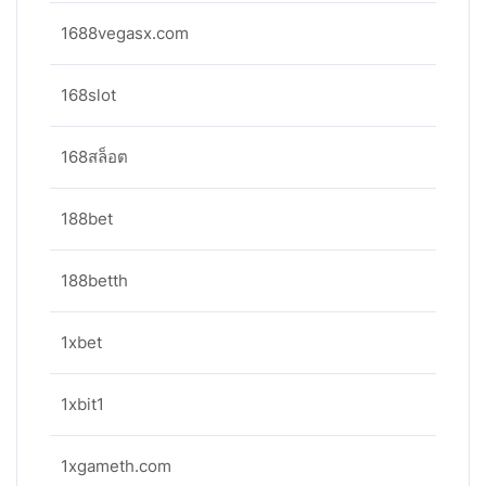
1688vegasx.com
168slot
168สล็อต
188bet
188betth
1xbet
1xbit1
1xgameth.com