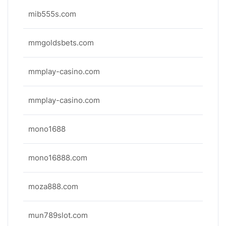
mib555s.com
mmgoldsbets.com
mmplay-casino.com
mmplay-casino.com
mono1688
mono16888.com
moza888.com
mun789slot.com