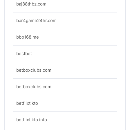
baj88thbz.com
bar4game24hr.com
bbp168.me
bestbet
betboxclubs.com
betboxclubs.com
betflixtikto
betflixtikto.info