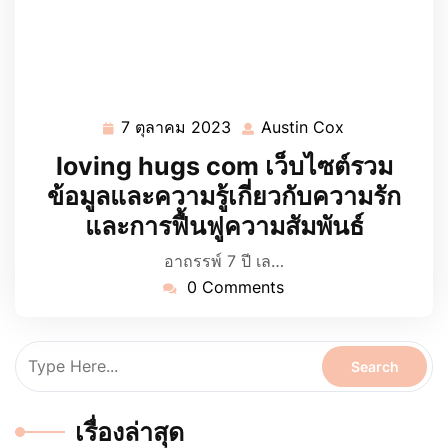
7 ตุลาคม 2023
Austin Cox
7
Austin
ตุลาคม
Cox
loving hugs com เว็บไซต์รวม
2023
ข้อมูลและความรู้เกี่ยวกับความรัก
และการฟื้นฟูความสัมพันธ์
อาถรรพ์ 7 ปี เล…
0 Comments
เรื่องล่าสุด