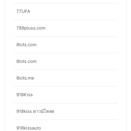
77UFA
789pluss.com
8lots.com
8lots.com
8lots.me
918Kiss
918kiss ดาวน์โหลด
918kissauto