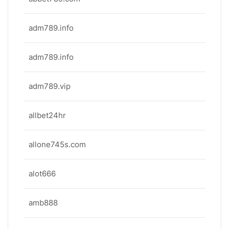
adm789.info
adm789.info
adm789.vip
allbet24hr
allone745s.com
alot666
amb888