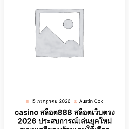
15 กรกฎาคม 2026
Austin Cox
15
Austin
กรกฎาคม
Cox
casino สล็อต888 สล็อตเว็บตรง
2026
2026 ประสบการณ์เล่นยุคใหม่