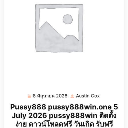
8 มิถุนายน 2026
Austin Cox
8
Austin
มิถุนายน
Cox
Pussy888 pussy888win.one 5
2026
July 2026 pussy888win ติดตั้ง
ง่าย ดาวน์โหลดฟรี วันเกิด รับฟรี