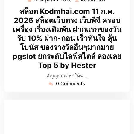
12
Austin
มิถุนายน
Cox
สล็อต Kodmhai.com 11 ก.ค.
2026
2026 สล็อตเว็บตรง เว็บพีจี ครอบ
เครื่อง เรื่องเดิมพัน ฝากแรกของวัน
รับ 10% ฝาก-ถอน เร็วทันใจ ลุ้น
โบนัส ของรางวัลอื่นๆมากมาย
pgslot ยกระดับไลฟ์สไตล์ ลองเลย
Top 5 by Hester
สัญญาณที่ทำให้พ…
0 Comments