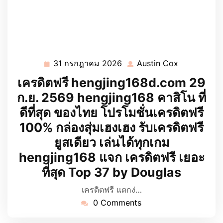
31 กรกฎาคม 2026
Austin Cox
31
Austin
กรกฎาคม
Cox
เครดิตฟรี hengjing168d.com 29
2026
ก.ย. 2569 hengjing168 คาสิโน ที่
ดีที่สุด ของไทย โปรโมชั่นเครดิตฟรี
100% กล่องสุ่มเฮงเฮง รับเครดิตฟรี
ยูสเดียว เล่นได้ทุกเกม
hengjing168 แจก เครดิตฟรี เยอะ
ที่สุด Top 37 by Douglas
เครดิตฟรี แตกง่…
0 Comments