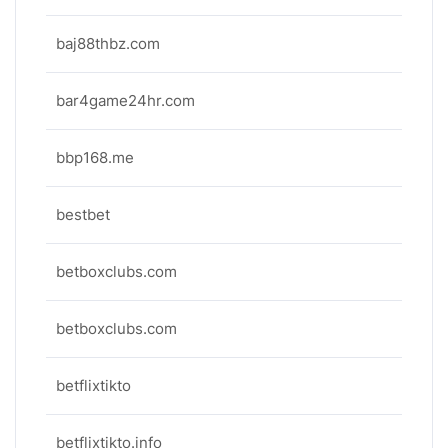
baj88thbz.com
bar4game24hr.com
bbp168.me
bestbet
betboxclubs.com
betboxclubs.com
betflixtikto
betflixtikto.info