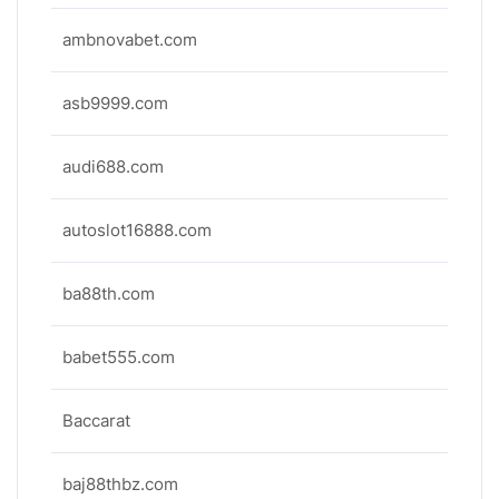
ambnovabet.com
asb9999.com
audi688.com
autoslot16888.com
ba88th.com
babet555.com
Baccarat
baj88thbz.com