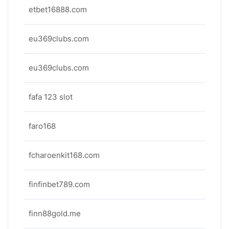
etbet16888.com
eu369clubs.com
eu369clubs.com
fafa 123 slot
faro168
fcharoenkit168.com
finfinbet789.com
finn88gold.me