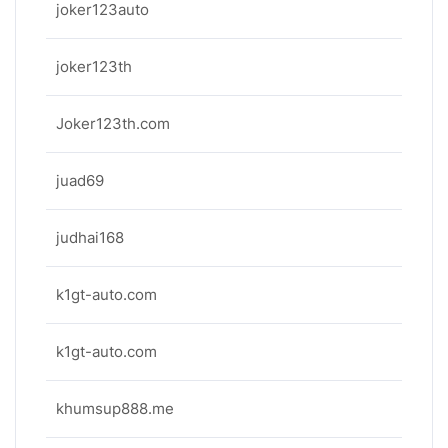
joker123auto
joker123th
Joker123th.com
juad69
judhai168
k1gt-auto.com
k1gt-auto.com
khumsup888.me