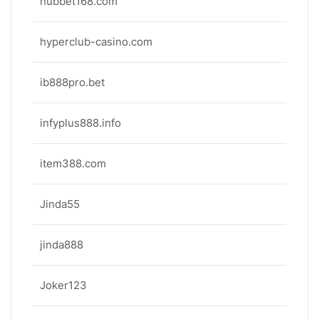
hubbet168.com
hyperclub-casino.com
ib888pro.bet
infyplus888.info
item388.com
Jinda55
jinda888
Joker123