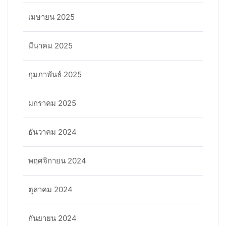
เมษายน 2025
มีนาคม 2025
กุมภาพันธ์ 2025
มกราคม 2025
ธันวาคม 2024
พฤศจิกายน 2024
ตุลาคม 2024
กันยายน 2024