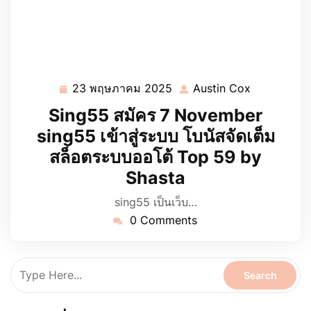
23 พฤษภาคม 2025
Austin Cox
23
Austin
พฤษภาคม
Cox
Sing55 สมัคร 7 November
2025
sing55 เข้าสู่ระบบ โบนัสจัดเต็ม
สล็อตระบบออโต้ Top 59 by
Shasta
sing55 เป็นเว็บ…
0 Comments