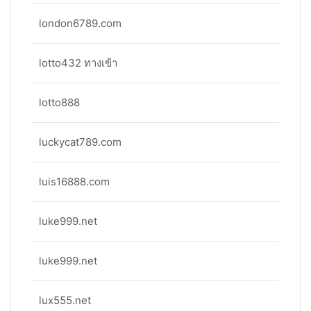
london6789.com
lotto432 ทางเข้า
lotto888
luckycat789.com
luis16888.com
luke999.net
luke999.net
lux555.net