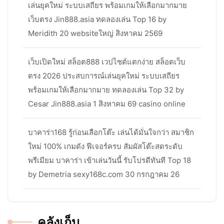
เล่นยุคใหม่ ระบบเสถียร พร้อมเกมให้เลือกมากมาย
เว็บตรง Jin888.asia ทดลองเล่น Top 16 by
Meridith 20 websiteใหญ่ สิงหาคม 2569
เว็บเปิดใหม่ สล็อต888 เวปไซต์แตกง่าย สล็อตเว็บ
ตรง 2026 ประสบการณ์เล่นยุคใหม่ ระบบเสถียร
พร้อมเกมให้เลือกมากมาย ทดลองเล่น Top 32 by
Cesar Jin888.asia 1 สิงหาคม 69 casino online
บาคาร่า168 รู้ก่อนเลือกโต๊ะ เล่นได้มั่นใจกว่า สมาชิก
ใหม่ 100% เกมดัง ฟีเจอร์ครบ สัมผัสโต๊ะสดระดับ
พรีเมียม บาคาร่า เข้าเล่นวันนี้ รับโปรดีทันที Top 18
by Demetria sexy168c.com 30 กรกฎาคม 26
คลังเก็บ