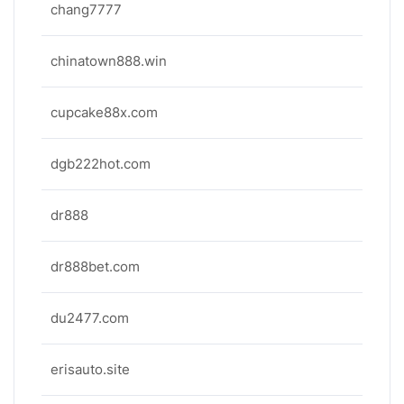
chang7777
chinatown888.win
cupcake88x.com
dgb222hot.com
dr888
dr888bet.com
du2477.com
erisauto.site