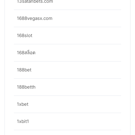
13satanbets.com
1688vegasx.com
168slot
168สล็อต
188bet
188betth
1xbet
1xbit1