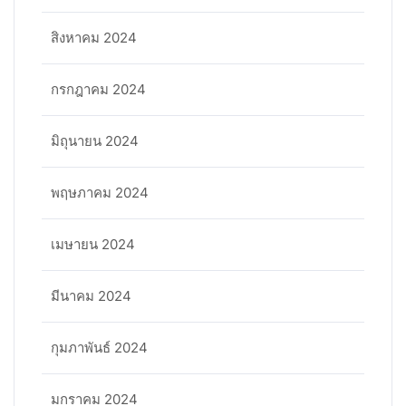
สิงหาคม 2024
กรกฎาคม 2024
มิถุนายน 2024
พฤษภาคม 2024
เมษายน 2024
มีนาคม 2024
กุมภาพันธ์ 2024
มกราคม 2024