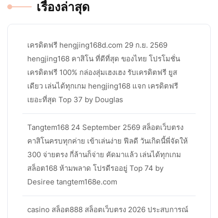
เรื่องล่าสุด
เครดิตฟรี hengjing168d.com 29 ก.ย. 2569
hengjing168 คาสิโน ที่ดีที่สุด ของไทย โปรโมชั่น
เครดิตฟรี 100% กล่องสุ่มเฮงเฮง รับเครดิตฟรี ยูส
เดียว เล่นได้ทุกเกม hengjing168 แจก เครดิตฟรี
เยอะที่สุด Top 37 by Douglas
Tangtem168 24 September 2569 สล็อตเว็บตรง
คาสิโนครบทุกค่าย เข้าเล่นง่าย ฟีลดี วันเกิดนี้พี่จัดให้
300 จ่ายตรง กี่ล้านก็จ่าย คัดมาแล้ว เล่นได้ทุกเกม
สล็อต168 ห้ามพลาด โปรดีรออยู่ Top 74 by
Desiree tangtem168e.com
casino สล็อต888 สล็อตเว็บตรง 2026 ประสบการณ์