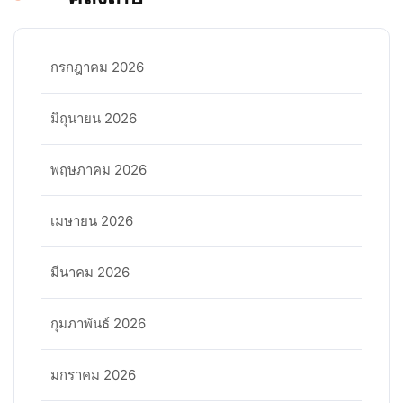
กรกฎาคม 2026
มิถุนายน 2026
พฤษภาคม 2026
เมษายน 2026
มีนาคม 2026
กุมภาพันธ์ 2026
มกราคม 2026