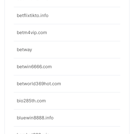
betflixtikto.info
betm4vip.com
betway
betwin6666.com
betworld369hot.com
bio285th.com
bluewin8888.info