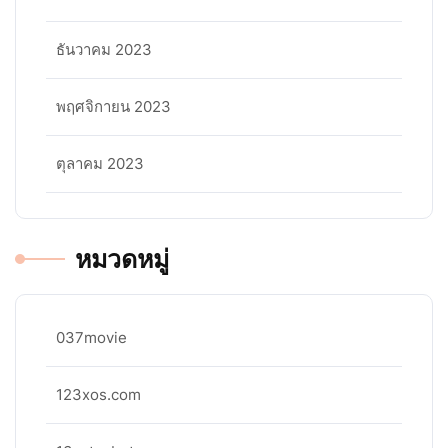
ธันวาคม 2023
พฤศจิกายน 2023
ตุลาคม 2023
หมวดหมู่
037movie
123xos.com