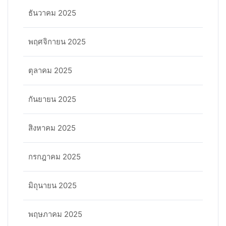
ธันวาคม 2025
พฤศจิกายน 2025
ตุลาคม 2025
กันยายน 2025
สิงหาคม 2025
กรกฎาคม 2025
มิถุนายน 2025
พฤษภาคม 2025