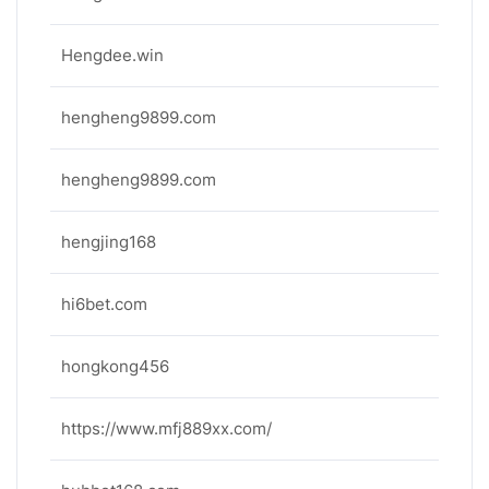
Hengdee.win
hengheng9899.com
hengheng9899.com
hengjing168
hi6bet.com
hongkong456
https://www.mfj889xx.com/