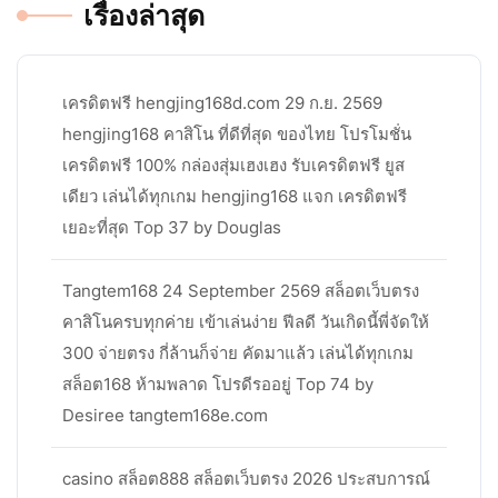
เรื่องล่าสุด
เครดิตฟรี hengjing168d.com 29 ก.ย. 2569
hengjing168 คาสิโน ที่ดีที่สุด ของไทย โปรโมชั่น
เครดิตฟรี 100% กล่องสุ่มเฮงเฮง รับเครดิตฟรี ยูส
เดียว เล่นได้ทุกเกม hengjing168 แจก เครดิตฟรี
เยอะที่สุด Top 37 by Douglas
Tangtem168 24 September 2569 สล็อตเว็บตรง
คาสิโนครบทุกค่าย เข้าเล่นง่าย ฟีลดี วันเกิดนี้พี่จัดให้
300 จ่ายตรง กี่ล้านก็จ่าย คัดมาแล้ว เล่นได้ทุกเกม
สล็อต168 ห้ามพลาด โปรดีรออยู่ Top 74 by
Desiree tangtem168e.com
casino สล็อต888 สล็อตเว็บตรง 2026 ประสบการณ์