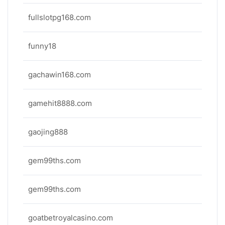
fullslotpg168.com
funny18
gachawin168.com
gamehit8888.com
gaojing888
gem99ths.com
gem99ths.com
goatbetroyalcasino.com