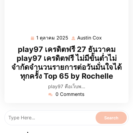
1 ตุลาคม 2025
Austin Cox
1
Austin
ตุลาคม
Cox
play97 เครดิตฟรี 27 ธันวาคม
2025
play97 เครดิตฟรี ไม่มีขั้นต่ำไม่
จำกัดจำนวนรายการต่อวันมั่นใจได้
ทุกครั้ง Top 65 by Rochelle
play97 คือเว็บพ…
0 Comments