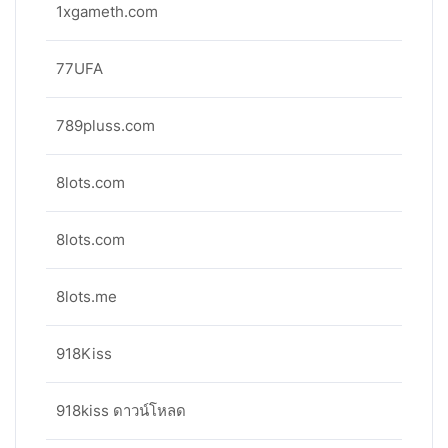
1xgameth.com
77UFA
789pluss.com
8lots.com
8lots.com
8lots.me
918Kiss
918kiss ดาวน์โหลด