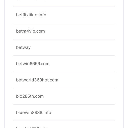
betflixtikto.info
betm4vip.com
betway
betwin6666.com
betworld369hot.com
bio285th.com
bluewin8888.info