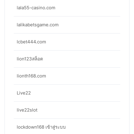
lala55-casino.com
lalikabetsgame.com
lcbet444.com
lion123สล็อต
lionth168.com
Live22
live22slot
lockdown168 เข้าสู่ระบบ