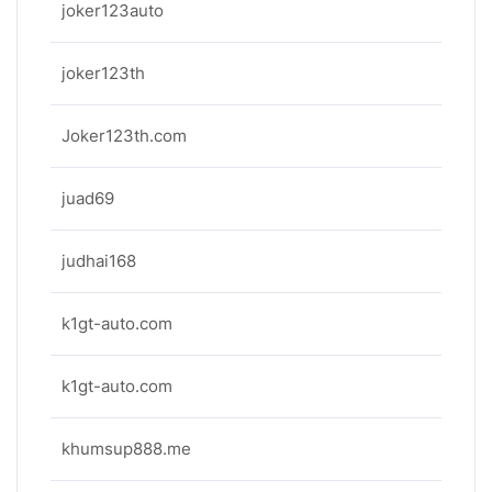
joker123auto
joker123th
Joker123th.com
juad69
judhai168
k1gt-auto.com
k1gt-auto.com
khumsup888.me