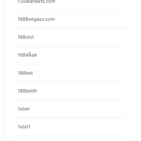
13satanbets.com
1688vegasx.com
168slot
168สล็อต
188bet
188betth
1xbet
1xbit1