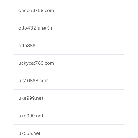
london6789.com
lotto432 ทางเข้า
lotto888
luckycat789.com
luis16888.com
luke999.net
luke999.net
lux555.net