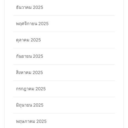
ธันวาคม 2025
พฤศจิกายน 2025
ตุลาคม 2025
กันยายน 2025
สิงหาคม 2025
กรกฎาคม 2025
มิถุนายน 2025
พฤษภาคม 2025