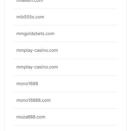
mia88th.com
mib555s.com
mmgoldsbets.com
mmplay-casino.com
mmplay-casino.com
mono1688
mono16888.com
moza888.com