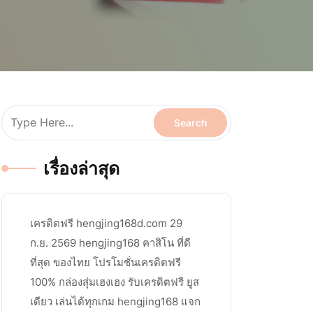
เรื่องล่าสุด
เครดิตฟรี hengjing168d.com 29
ก.ย. 2569 hengjing168 คาสิโน ที่ดี
ที่สุด ของไทย โปรโมชั่นเครดิตฟรี
100% กล่องสุ่มเฮงเฮง รับเครดิตฟรี ยูส
เดียว เล่นได้ทุกเกม hengjing168 แจก