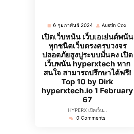
6 กุมภาพันธ์ 2024
Austin Cox
6
Aus
กุมภาพันธ์
Co
เปิดเว็บพนัน เว็บเอเย่นต์พนัน
2024
ทุกชนิดเว็บตรงครบวงจร
ปลอดภัยสูงปูระบบมั่นคง เปิด
เว็บพนัน hyperxtech หาก
สนใจ สามารถปรึกษาได้ฟรี!
Top 10 by Dirk
hyperxtech.io 1 February
67
HYPERX เปิดเว็บ…
0 Comments