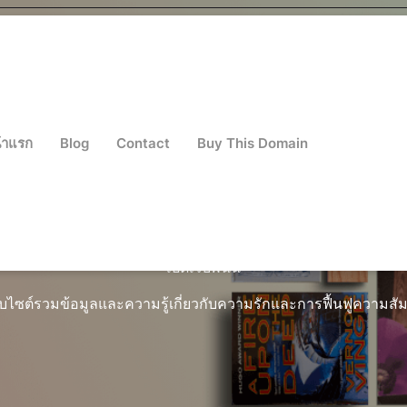
้าแรก
Blog
Contact
Buy This Domain
วดหมู่:
เปิดเว็บ
เปิดเว็บพนัน
บไซต์รวมข้อมูลและความรู้เกี่ยวกับความรักและการฟื้นฟูความสัม