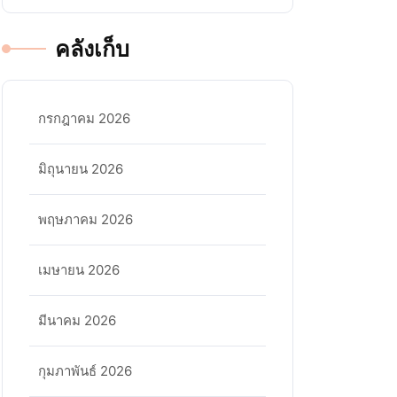
คลังเก็บ
กรกฎาคม 2026
มิถุนายน 2026
พฤษภาคม 2026
เมษายน 2026
มีนาคม 2026
กุมภาพันธ์ 2026