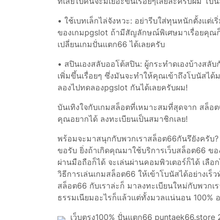
ที่เสียไปคืนจะมีเยอะขึ้นเรื่อยๆเลยล่ะครับผม โบ
• ใช้เบทเล็กไล่จังหวะ: อย่ารีบใส่ทุนหนักตั้งแต่เร
ของเกมpgslot ถ้ามีสัญลักษณ์พิเศษมาเรื่อยคุณ
เปลี่ยนเกมปั่นแตก66 ได้เลยครับ
• สปินเองสลับออโต้สปิน: ผู้กระทำดเองบ้างสลั
เพิ่มขึ้นเรื่อยๆ ซึ่งมันจะทำให้คุณเข้าถึงโบนัสได
ลองไปทดลองpgslot กันได้เลยครับผม!
บันเทิงใจกับเกมสล็อตที่เหมาะสมที่สุดจาก สล็อต6
คุณอยากได้ ลงทะเบียนเป็นสมาชิกเลย!
พร้อมจะมาสนุกกับพวกเราสล็อต66กันรึยังครับ?
ขอรับ ยิ่งถ้าเกิดคุณมาใช้บริการเว็บสล็อต66 ของ
ผ่านมือถือก็ได้ จะเล่นผ่านคอมพิวเตอร์ก็ได้ เล
วิธีการเล่นเกมสล็อต66 ให้เข้าโบนัสได้อย่างเร็ว
สล็อต66 กับเราล่ะก็ มาลงทะเบียนใหม่กับพวกเราส
ธรรมเนียมอะไรก็แล้วแต่ทั้งมวลแน่นอน 100% อ
เว็บตรง100% ปั่นแตก66 puntaek66.store 