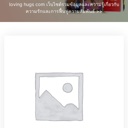
loving hugs com เว็บไซต์รวมข้อมูลและความรู้เกี่ยวกับ
ความรักและการฟื้นฟูความสัมพันธ์
>>