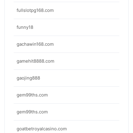
fullslotpg168.com
funny18
gachawin168.com
gamehit8888.com
gaojing888
gem99ths.com
gem99ths.com
goatbetroyalcasino.com