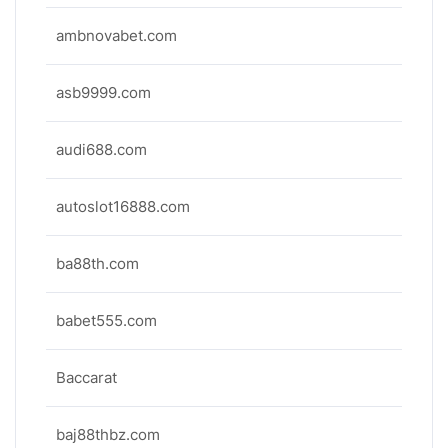
ambnovabet.com
asb9999.com
audi688.com
autoslot16888.com
ba88th.com
babet555.com
Baccarat
baj88thbz.com