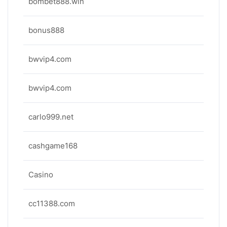
bombet888.win
bonus888
bwvip4.com
bwvip4.com
carlo999.net
cashgame168
Casino
cc11388.com