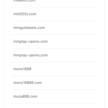
mia88th.com
mib555s.com
mmgoldsbets.com
mmplay-casino.com
mmplay-casino.com
mono1688
mono16888.com
moza888.com