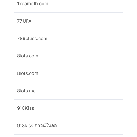
1xgameth.com
77UFA
789pluss.com
8lots.com
8lots.com
8lots.me
918Kiss
918kiss ดาวน์โหลด