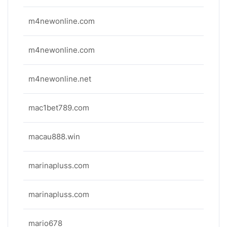
m4newonline.com
m4newonline.com
m4newonline.net
mac1bet789.com
macau888.win
marinapluss.com
marinapluss.com
mario678