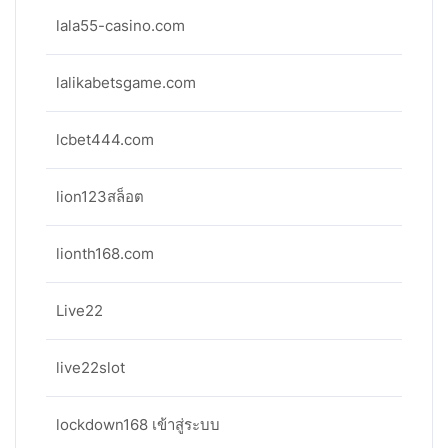
lala55-casino.com
lalikabetsgame.com
lcbet444.com
lion123สล็อต
lionth168.com
Live22
live22slot
lockdown168 เข้าสู่ระบบ