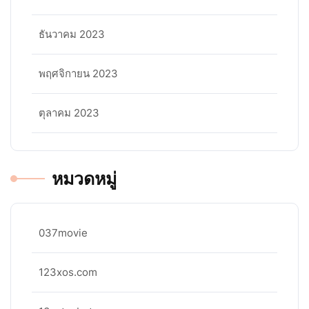
ธันวาคม 2023
พฤศจิกายน 2023
ตุลาคม 2023
หมวดหมู่
037movie
123xos.com