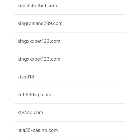
kimchibetbet.com
kingromans789.com
kingxxxbet123.com
kingxxxbet123.com
kiss918
kitti999vip.com
ktv4sd.com
lala55-casino.com