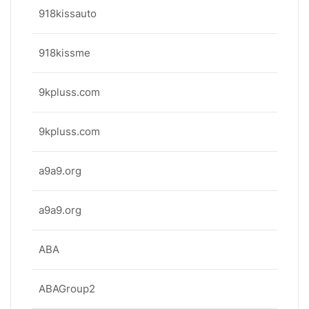
918kissauto
918kissme
9kpluss.com
9kpluss.com
a9a9.org
a9a9.org
ABA
ABAGroup2