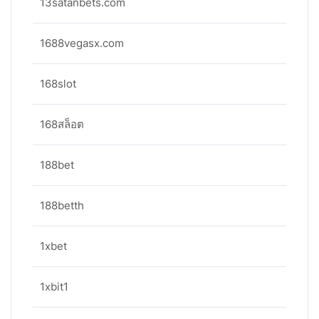
13satanbets.com
1688vegasx.com
168slot
168สล็อต
188bet
188betth
1xbet
1xbit1