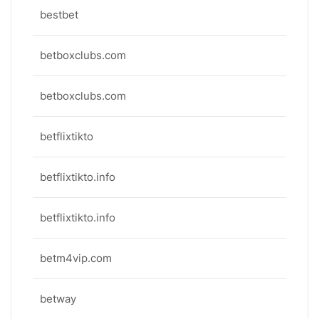
bestbet
betboxclubs.com
betboxclubs.com
betflixtikto
betflixtikto.info
betflixtikto.info
betm4vip.com
betway