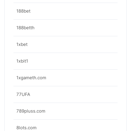
188bet
188betth
1xbet
1xbit1
1xgameth.com
77UFA
789pluss.com
8lots.com