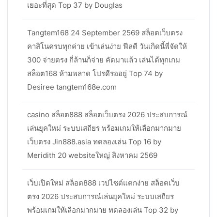
เยอะที่สุด Top 37 by Douglas
Tangtem168 24 September 2569 สล็อตเว็บตรง
คาสิโนครบทุกค่าย เข้าเล่นง่าย ฟีลดี วันเกิดนี้พี่จัดให้
300 จ่ายตรง กี่ล้านก็จ่าย คัดมาแล้ว เล่นได้ทุกเกม
สล็อต168 ห้ามพลาด โปรดีรออยู่ Top 74 by
Desiree tangtem168e.com
casino สล็อต888 สล็อตเว็บตรง 2026 ประสบการณ์
เล่นยุคใหม่ ระบบเสถียร พร้อมเกมให้เลือกมากมาย
เว็บตรง Jin888.asia ทดลองเล่น Top 16 by
Meridith 20 websiteใหญ่ สิงหาคม 2569
เว็บเปิดใหม่ สล็อต888 เวปไซต์แตกง่าย สล็อตเว็บ
ตรง 2026 ประสบการณ์เล่นยุคใหม่ ระบบเสถียร
พร้อมเกมให้เลือกมากมาย ทดลองเล่น Top 32 by