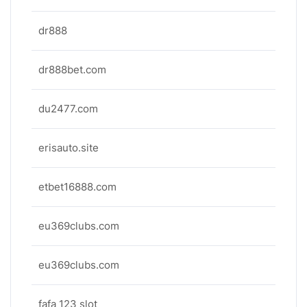
dr888
dr888bet.com
du2477.com
erisauto.site
etbet16888.com
eu369clubs.com
eu369clubs.com
fafa 123 slot