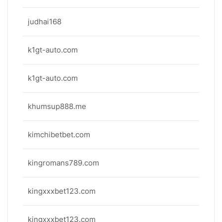
judhai168
k1gt-auto.com
k1gt-auto.com
khumsup888.me
kimchibetbet.com
kingromans789.com
kingxxxbet123.com
kingxxxbet123.com