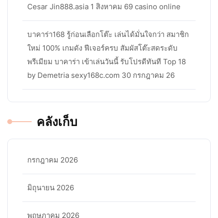
Cesar Jin888.asia 1 สิงหาคม 69 casino online
บาคาร่า168 รู้ก่อนเลือกโต๊ะ เล่นได้มั่นใจกว่า สมาชิก
ใหม่ 100% เกมดัง ฟีเจอร์ครบ สัมผัสโต๊ะสดระดับ
พรีเมียม บาคาร่า เข้าเล่นวันนี้ รับโปรดีทันที Top 18
by Demetria sexy168c.com 30 กรกฎาคม 26
คลังเก็บ
กรกฎาคม 2026
มิถุนายน 2026
พฤษภาคม 2026