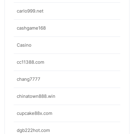
carlo999.net
cashgame168
Casino
cc11388.com
chang7777
chinatown888.win
cupcake88x.com
dgb222hot.com