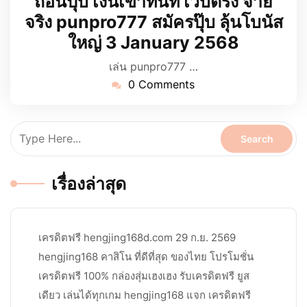
ถอนปุ๊บ เงินเข้าทันที เว็บตรง จ่าย
จริง punpro777 สมัครปุ๊บ ลุ้นโบนัส
ใหญ่ 3 January 2568
เล่น punpro777 …
0 Comments
เรื่องล่าสุด
เครดิตฟรี hengjing168d.com 29 ก.ย. 2569
hengjing168 คาสิโน ที่ดีที่สุด ของไทย โปรโมชั่น
เครดิตฟรี 100% กล่องสุ่มเฮงเฮง รับเครดิตฟรี ยูส
เดียว เล่นได้ทุกเกม hengjing168 แจก เครดิตฟรี