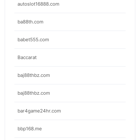
autoslot16888.com
ba88th.com
babet555.com
Baccarat
baj88thbz.com
baj88thbz.com
bar4game24hr.com
bbp168.me