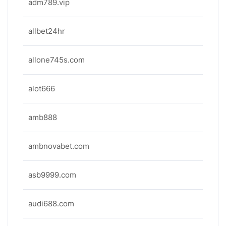
adm789.vip
allbet24hr
allone745s.com
alot666
amb888
ambnovabet.com
asb9999.com
audi688.com