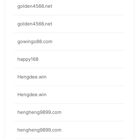
golden4566.net
golden4566.net
gowingo88.com
happy168
Hengdee.win
Hengdee.win
hengheng9899.com
hengheng9899.com