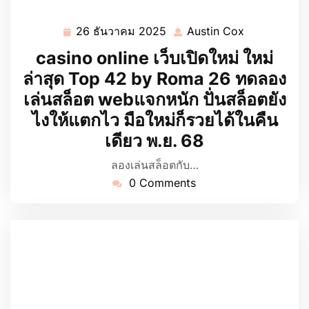
26 ธันวาคม 2025
Austin Cox
26
Austin
ธันวาคม
Cox
casino online เว็บเปิดใหม่ ใหม่
2025
ล่าสุด Top 42 by Roma 26 ทดลอง
เล่นสล็อต webแจกหนัก ปั่นสล็อตยัง
ไงให้แตกไว มือใหม่ก็รวยได้ในคืน
เดียว พ.ย. 68
ลองเล่นสล็อตกับ…
0 Comments